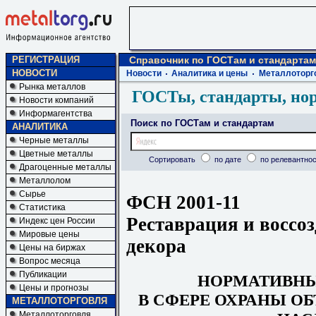
РЕГИСТРАЦИЯ
Справочник по ГОСТам и стандартам
НОВОСТИ
Новости
Аналитика и цены
Металлоторг
Рынка металлов
ГОСТы, стандарты, но
Новости компаний
Информагентства
Поиск по ГОСТам и стандартам
АНАЛИТИКА
Черные металлы
Цветные металлы
Сортировать
по дате
по релевантнос
Драгоценные металлы
Металлолом
Сырье
ФСН 2001-11
Статистика
Реставрация и воссо
Индекс цен России
Мировые цены
декора
Цены на биржах
Вопрос месяца
Публикации
НОРМАТИВН
Цены и прогнозы
В СФЕРЕ ОХРАНЫ О
МЕТАЛЛОТОРГОВЛЯ
Металлоторговля