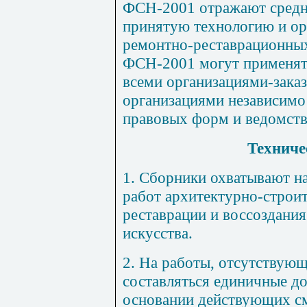
ФСН-2001 отражают средне
принятую технологию и ор
ремон
тн
о-рес
т
аврационн
ы
ФСН-2001 могут применять
всеми организациями-зака
организациями независимо
правовых форм и ведомств
Техниче
1.
Сборники охватывают на
работ архитектурно-строит
реставрации и воссоздани
искусства.
2. На работы, отсутствую
составляться единичные д
основании действующих с