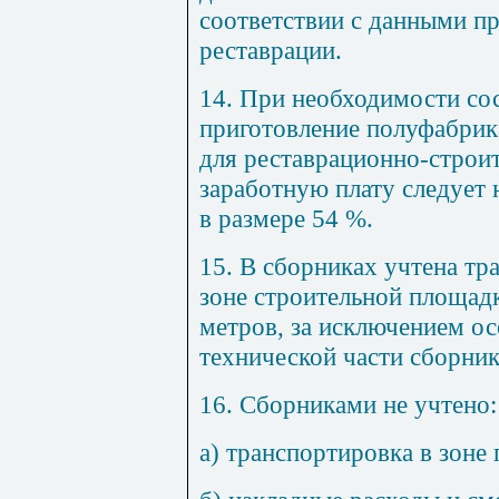
соответствии с данными пр
реставрации.
14
. При необходимости со
приготовление полуфабрик
для рес
т
аврационно-с
т
рои
заработную плату следует 
в размере 54 %.
15
. В сборниках учтена тр
зоне строительной площадк
метров, за исключением ос
технической части сборник
16. Сборниками не учтено:
а) транспортировка в зоне 