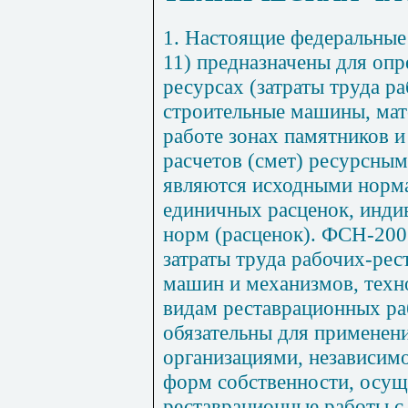
1. Настоящие федеральны
11
) предназначены для опр
ресурсах (затраты труда р
строительные машины, мат
рабо
те
зонах памятников и
расчетов (смет) ресурсны
являются исходными норма
единичных расценок, инди
норм (расценок). ФСН-200
затраты труда рабочих-рес
машин и механизмов, техн
видам реставрационных р
обязательны для применен
организациями, независим
форм собственности, осу
р
еставрационные работы с