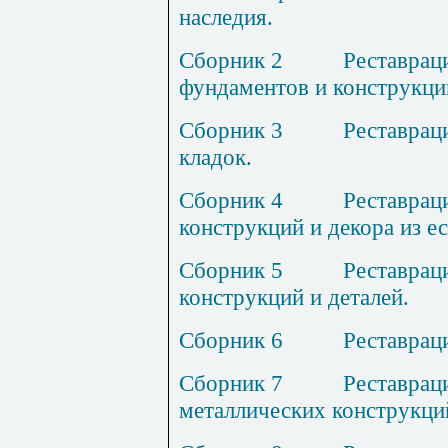
наследия.
Сборник
2
Р
еставрац
фундаментов и конструкций
Сборник
3
Р
еставрац
кладок.
Сборник
4
Р
еставрац
конструкций и декора из е
Сборник
5
Р
еставрац
конструкций и деталей.
Сборник
6
Р
еставрац
Сборник
7
Р
еставрац
металлических конструкци