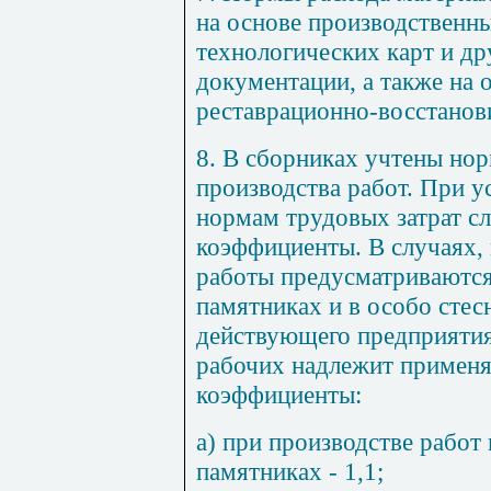
на основе производственны
технологических карт
и др
документации, а также на 
рес
т
аврационно-восс
т
анов
8. В сборниках учтены но
производства работ. При 
нормам трудовых затрат с
коэффициенты. В случаях,
работы предусматриваются
памятниках и в особо сте
действующего предприятия,
рабочих надлежит примен
коэффициенты:
а) при производстве работ
памятниках
- 1,1;