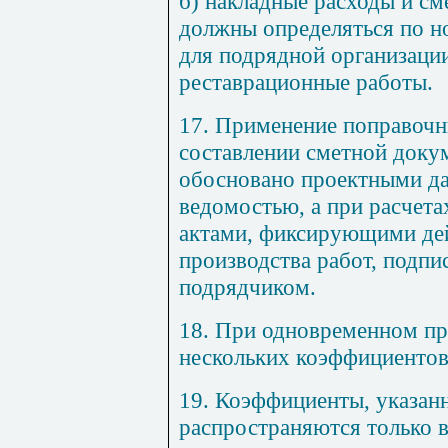
б) накладные расходы и см
должны определяться по н
для подрядной организац
рес
т
аврацио
н
н
ы
е работы.
17. Применение поправоч
составлении сметной доку
обосновано проектными д
ведомостью, а при расчета
актами, фиксирующими де
производства работ, подпи
подрядчиком.
18. При одновременном пр
нескольких коэффициентов
19. Коэффициенты, указан
распространяются только в