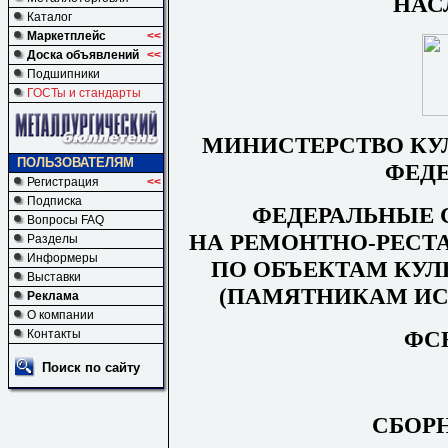
НАС
Каталог
Маркетплейс
<<
Доска объявлений
<<
Подшипники
ГОСТы и стандарты
МИНИСТЕРСТВО КУ
ПОЛЬЗОВАТЕЛЯМ
ФЕД
Регистрация
<<
Подписка
ФЕДЕРАЛЬНЫЕ
Вопросы FAQ
НА
РЕМ
О
НТН
О
-РЕ
СТ
Разделы
Информеры
ПО ОБЪЕКТАМ КУЛ
Выставки
(ПАМЯТНИКАМ ИС
Реклама
О компании
ФСН
Контакты
Поиск по сайту
СБОР