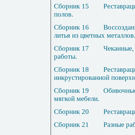
Сборник
15
Р
еставрац
полов.
Сборник 1
6
В
оссоздан
литья из цветных металлов
Сборник
17
Ч
еканные,
работы.
Сборник
18
Р
еставрац
инкрустированной поверхн
Сборник 1
9
О
бивочны
мягкой мебели.
Сборник 2
0
Р
еставрац
Сборник 2
1
Р
азные ра