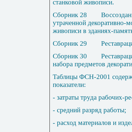
станковой живописи.
Сборник 2
8
В
оссоздан
утраченной декоративно-м
живописи в зданиях-памят
Сборник 2
9
Р
еставрац
Сборник 3
0
Р
ес
т
аврац
набора предметов декорати
Таблицы ФСН-200
1
содерж
показатели:
- затраты труда рабочих-ре
- средний разряд работы;
- расход материалов и изде