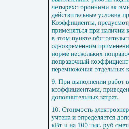
четырехсторонними актам
действительные условия пр
Коэффициенты, предусмотр
применяться при наличии к
в этом пункте обстоятельст
одновременном применении
норме нескольких поправ
поправочный коэффициент 
перемножения отдельных 
9. При выполнении работ в
коэффициентами, прив
е
де
дополнительных затрат.
10. Стоимость электроэне
учтена и определяется доп
кВт·ч на 100
ты
с
. р
уб смет