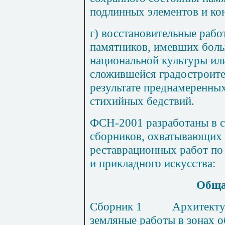
подлинных элементов и ко
г) восстановительные рабо
памятников, имевших боль
национальной культуры ил
сложившейся градостроите
результате преднамеренных
стихийных бедствий.
ФСН-200
1
разработаны в 
сборников, охватывающих
реставрационных работ по
и прикладного искусства:
Об
щ
Сборник
1
А
рхитекту
земляные работы в зонах о