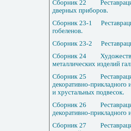
Сборник 2
2
Р
еставрац
дверных приборов.
Сборник 23
-1
Р
еставрац
гобеленов.
Сборник 23-
2
Р
еставрац
Сборник 2
4
Х
удожеств
металлических изделий га
Сборник 2
5
Р
еставрац
декоративно-прикладного и
и хрустальных подвесок.
Сборник 2
6
Р
еставрац
декоративно-прикладного и
Сборник 2
7
Р
еставрац