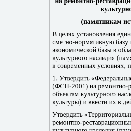
на ре
м
онтно-реставра
ц
и
культурно
(памятникам ис
В целях установления един
с
м
е
тн
о-нор
м
а
ти
вную базу 
экономической базы в обл
культурного наследия (пам
в современных условиях, 
1. Утвердить «Федеральны
(ФСН-2001) на ремон
тн
о-
объектам культурного насл
культуры) и ввести их в де
Ут
в
ердить «Территориальн
ремон
тн
о-рес
т
аврационн
ы
культурного наследия (пам