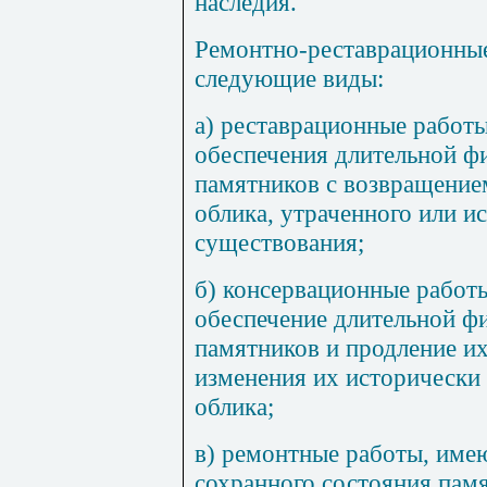
наследия.
Ремонтно-реставрационные
следующие виды:
а) реставрационные работ
обеспечения длительной ф
памятников с возвращение
облика, утраченного или и
существования;
б) консервац
и
онн
ы
е работ
обеспечение длительной ф
памятников и продление и
изменения их исторически
облика;
в) ремонтные работы, им
сохранного состояния памя