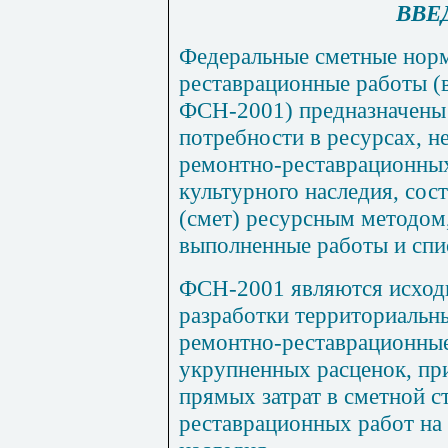
ВВЕ
Федеральные сметные нор
реставра
ц
ио
н
н
ы
е работы 
ФСН-2001) предназначены 
потребности в ресурсах, 
ремон
тн
о-рес
т
аврационн
ы
культурного наследия, сос
(смет) ресурсным методом,
выполн
е
нные работы и спи
ФСН-2001 являются исход
разработки территориальн
ремонтно-реставрационные
укрупненных расценок, пр
прямых затрат в сметной 
рес
т
аврацион
ны
х работ на