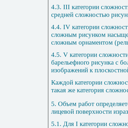
4.3.
III
категории сложности
средней сложностью рисун
4.4.
IV
категории сложности
сложным рисунком насыщен
сложным орнаментом (рель
4.5.
V
категории сложности
барельефного рисунка с 
изображений к плоскостной
Каждой категории сложност
такая же категория сложно
5. Объем работ определяе
т
лицевой поверхности изра
5
.1
. Для
I
категории сложно