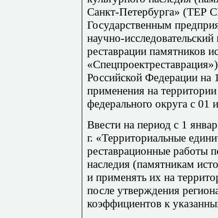
Санкт-Петербурга» (ТЕР С
Государственным предпри
научно-исследовательский 
реставрации памятников и
«Спецпроек
т
рес
т
аврация»
Российской Федерации на 1
применения на территории
федерального округа с 01 
Ввести на п
е
риод с 1 январ
г. «Территориальные едини
рес
т
аврацио
нны
е работы п
наследия (памятникам ист
и применять их на террит
после утверждения регион
коэффициентов к указанны