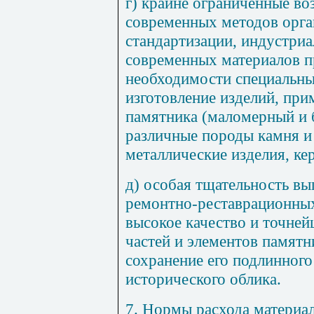
г) крайне ограниченные в
современных методов орга
стандартизации, индустриа
современных материалов 
необходимости специальны
изготовление изделий, пр
памятника (маломерный и 
различные породы камня и 
металлические изделия, ке
д) особая тщательность вы
ремон
тн
о-рес
т
аврационн
ы
высокое качество и точне
частей и элементов памятн
сохранение его подлинного
исторического облика.
7. Нормы расхода материа