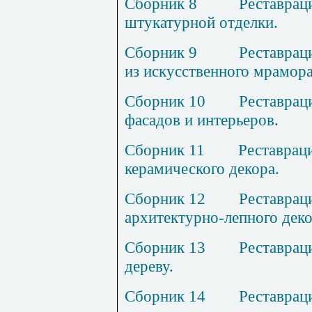
Сборник
8
Р
еставрац
штукатурной отделки.
Сборник
9
Р
еставрац
из искусственного мрамора
Сборник
10
Р
еставрац
фасадов и интерьеров.
Сборник
11
Р
ес
т
аврац
керамического декора.
Сборник
12
Р
еставрац
архитектурно
-л
епного деко
Сборник
13
Р
еставрац
дереву.
Сборник 1
4
Р
еставрац