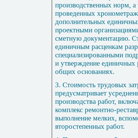
производственных норм, а 
проведенных хрономе
т
раж
дополнительных единичных
проектными организациям
сме
тн
ую документацию. Ст
единичным расценкам разр
специализированными подр
и утверждение единичных 
общих основаниях.
3. Стоимость трудовых зат
предусматривает усреднен
производства работ, вклю
комплекс ремонтно-рестав
выполнение мелких, вспом
второстепенных работ.