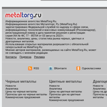
Информационное агентство MetalTorg.Ru
.
Информационное агентство Металлторг. Ру (MetalTorg.Ru)
зарегистрировано Федеральной службой по надзору в сфере связи,
информационных технологий и массовых коммуникаций (Роскомнадзор),
регистрационный номер и дата принятия решения о регистрации:
серия ИА № ФС 77 - 85704 от 03 августа 2023 г.
Новости, аналитика, цены, статистика рынка черных, цветных и
драгоценных металлов.
Использование открытых материалов разрешается с обязательной
гиперссылкой на MetalTorg.Ru
Мнение авторов материалов, размещаемых на сайте MetalTorg.Ru, может
не совпадать с мнением редакции.
Контакты
Подписка
Реклама
RSS
ВКонтакте
Одноклассники
Черные металлы
Цветные металлы
Драгоц
Новости
Новости
Новости
Аналитика
Аналитика
Аналитика
Цены на черные металлы
Цены на цветные металлы
Цены на д
Прогнозы цен на черные металлы
Прогнозы цен на цветные
Прогнозы ц
Коммерческие предложения
металлы
металлы
Коммерческие предложения