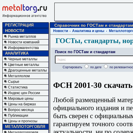
РЕГИСТРАЦИЯ
Справочник по ГОСТам и стандартам
НОВОСТИ
Новости
Аналитика и цены
Металлоторг
Рынка металлов
ГОСТы, стандарты, но
Новости компаний
Информагентства
Поиск по ГОСТам и стандартам
АНАЛИТИКА
Черные металлы
Цветные металлы
Сортировать
по дате
по релевантнос
Драгоценные металлы
Металлолом
Сырье
ФСН 2001-30 скачать
Статистика
Индекс цен России
Любой размещенный матери
Мировые цены
Цены на биржах
официального издания и п
Вопрос месяца
быть сверен с официальны
Публикации
Цены и прогнозы
гарантируем точного соотв
МЕТАЛЛОТОРГОВЛЯ
актуальности, ни по содер
Металлоторговля