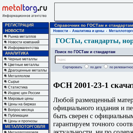
РЕГИСТРАЦИЯ
Справочник по ГОСТам и стандартам
НОВОСТИ
Новости
Аналитика и цены
Металлоторг
Рынка металлов
ГОСТы, стандарты, но
Новости компаний
Информагентства
Поиск по ГОСТам и стандартам
АНАЛИТИКА
Черные металлы
Цветные металлы
Сортировать
по дате
по релевантнос
Драгоценные металлы
Металлолом
Сырье
ФСН 2001-23-1 скача
Статистика
Индекс цен России
Любой размещенный матери
Мировые цены
Цены на биржах
официального издания и п
Вопрос месяца
быть сверен с официальны
Публикации
Цены и прогнозы
гарантируем точного соотв
МЕТАЛЛОТОРГОВЛЯ
актуальности, ни по содер
Металлоторговля