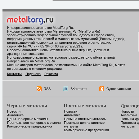
Информационное агентство MetalTorg.Ru
.
Информационное агентство Металлторг. Ру (MetalTorg.Ru)
зарегистрировано Федеральной службой по надзору в сфере связи,
информационных технологий и массовых коммуникаций (Роскомнадзор),
регистрационный номер и дата принятия решения о регистрации:
серия ИА № ФС 77 - 85704 от 03 августа 2023 г.
Новости, аналитика, цены, статистика рынка черных, цветных и
драгоценных металлов.
Использование открытых материалов разрешается с обязательной
гиперссылкой на MetalTorg.Ru
Мнение авторов материалов, размещаемых на сайте MetalTorg.Ru, может
не совпадать с мнением редакции.
Контакты
Подписка
Реклама
RSS
ВКонтакте
Одноклассники
Черные металлы
Цветные металлы
Драгоц
Новости
Новости
Новости
Аналитика
Аналитика
Аналитика
Цены на черные металлы
Цены на цветные металлы
Цены на д
Прогнозы цен на черные металлы
Прогнозы цен на цветные
Прогнозы ц
Коммерческие предложения
металлы
металлы
Коммерческие предложения