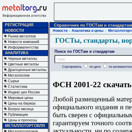
РЕГИСТРАЦИЯ
Справочник по ГОСТам и стандартам
НОВОСТИ
Новости
Аналитика и цены
Металлоторг
Рынка металлов
ГОСТы, стандарты, но
Новости компаний
Информагентства
Поиск по ГОСТам и стандартам
АНАЛИТИКА
Черные металлы
Цветные металлы
Сортировать
по дате
по релевантнос
Драгоценные металлы
Металлолом
Сырье
ФСН 2001-22 скачать
Статистика
Индекс цен России
Любой размещенный матери
Мировые цены
Цены на биржах
официального издания и п
Вопрос месяца
быть сверен с официальны
Публикации
Цены и прогнозы
гарантируем точного соотв
МЕТАЛЛОТОРГОВЛЯ
актуальности, ни по содер
Металлоторговля