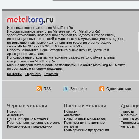
Информационное агентство MetalTorg.Ru
.
Информационное агентство Металлторг. Ру (MetalTorg.Ru)
зарегистрировано Федеральной службой по надзору в сфере связи,
информационных технологий и массовых коммуникаций (Роскомнадзор),
регистрационный номер и дата принятия решения о регистрации:
серия ИА № ФС 77 - 85704 от 03 августа 2023 г.
Новости, аналитика, цены, статистика рынка черных, цветных и
драгоценных металлов.
Использование открытых материалов разрешается с обязательной
гиперссылкой на MetalTorg.Ru
Мнение авторов материалов, размещаемых на сайте MetalTorg.Ru, может
не совпадать с мнением редакции.
Контакты
Подписка
Реклама
RSS
ВКонтакте
Одноклассники
Черные металлы
Цветные металлы
Драгоц
Новости
Новости
Новости
Аналитика
Аналитика
Аналитика
Цены на черные металлы
Цены на цветные металлы
Цены на д
Прогнозы цен на черные металлы
Прогнозы цен на цветные
Прогнозы ц
Коммерческие предложения
металлы
металлы
Коммерческие предложения