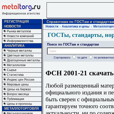
РЕГИСТРАЦИЯ
Справочник по ГОСТам и стандартам
НОВОСТИ
Новости
Аналитика и цены
Металлоторг
Рынка металлов
ГОСТы, стандарты, но
Новости компаний
Информагентства
Поиск по ГОСТам и стандартам
АНАЛИТИКА
Черные металлы
Цветные металлы
Сортировать
по дате
по релевантнос
Драгоценные металлы
Металлолом
Сырье
ФСН 2001-21 скачать
Статистика
Индекс цен России
Любой размещенный матери
Мировые цены
Цены на биржах
официального издания и п
Вопрос месяца
быть сверен с официальны
Публикации
Цены и прогнозы
гарантируем точного соотв
МЕТАЛЛОТОРГОВЛЯ
актуальности, ни по содер
Металлоторговля