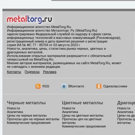
Информационное агентство MetalTorg.Ru
.
Информационное агентство Металлторг. Ру (MetalTorg.Ru)
зарегистрировано Федеральной службой по надзору в сфере связи,
информационных технологий и массовых коммуникаций (Роскомнадзор),
регистрационный номер и дата принятия решения о регистрации:
серия ИА № ФС 77 - 85704 от 03 августа 2023 г.
Новости, аналитика, цены, статистика рынка черных, цветных и
драгоценных металлов.
Использование открытых материалов разрешается с обязательной
гиперссылкой на MetalTorg.Ru
Мнение авторов материалов, размещаемых на сайте MetalTorg.Ru, может
не совпадать с мнением редакции.
Контакты
Подписка
Реклама
RSS
ВКонтакте
Одноклассники
Черные металлы
Цветные металлы
Драгоц
Новости
Новости
Новости
Аналитика
Аналитика
Аналитика
Цены на черные металлы
Цены на цветные металлы
Цены на д
Прогнозы цен на черные металлы
Прогнозы цен на цветные
Прогнозы ц
Коммерческие предложения
металлы
металлы
Коммерческие предложения