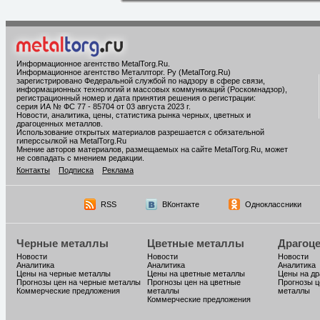
Информационное агентство MetalTorg.Ru
.
Информационное агентство Металлторг. Ру (MetalTorg.Ru)
зарегистрировано Федеральной службой по надзору в сфере связи,
информационных технологий и массовых коммуникаций (Роскомнадзор),
регистрационный номер и дата принятия решения о регистрации:
серия ИА № ФС 77 - 85704 от 03 августа 2023 г.
Новости, аналитика, цены, статистика рынка черных, цветных и
драгоценных металлов.
Использование открытых материалов разрешается с обязательной
гиперссылкой на MetalTorg.Ru
Мнение авторов материалов, размещаемых на сайте MetalTorg.Ru, может
не совпадать с мнением редакции.
Контакты
Подписка
Реклама
RSS
ВКонтакте
Одноклассники
Черные металлы
Цветные металлы
Драгоц
Новости
Новости
Новости
Аналитика
Аналитика
Аналитика
Цены на черные металлы
Цены на цветные металлы
Цены на д
Прогнозы цен на черные металлы
Прогнозы цен на цветные
Прогнозы ц
Коммерческие предложения
металлы
металлы
Коммерческие предложения