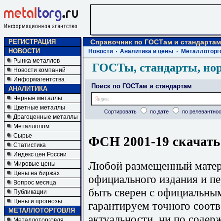
РЕГИСТРАЦИЯ
Справочник по ГОСТам и стандартам
НОВОСТИ
Новости
Аналитика и цены
Металлоторг
Рынка металлов
ГОСТы, стандарты, но
Новости компаний
Информагентства
Поиск по ГОСТам и стандартам
АНАЛИТИКА
Черные металлы
Цветные металлы
Сортировать
по дате
по релевантнос
Драгоценные металлы
Металлолом
Сырье
ФСН 2001-19 скачать
Статистика
Индекс цен России
Любой размещенный матери
Мировые цены
Цены на биржах
официального издания и п
Вопрос месяца
быть сверен с официальны
Публикации
Цены и прогнозы
гарантируем точного соотв
МЕТАЛЛОТОРГОВЛЯ
актуальности, ни по содер
Металлоторговля