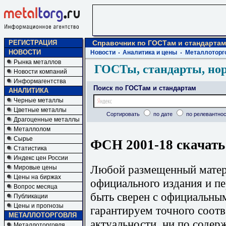
РЕГИСТРАЦИЯ
Справочник по ГОСТам и стандартам
НОВОСТИ
Новости
Аналитика и цены
Металлоторг
Рынка металлов
ГОСТы, стандарты, но
Новости компаний
Информагентства
Поиск по ГОСТам и стандартам
АНАЛИТИКА
Черные металлы
Цветные металлы
Сортировать
по дате
по релевантнос
Драгоценные металлы
Металлолом
Сырье
ФСН 2001-18 скачать
Статистика
Индекс цен России
Любой размещенный матери
Мировые цены
Цены на биржах
официального издания и п
Вопрос месяца
быть сверен с официальны
Публикации
Цены и прогнозы
гарантируем точного соотв
МЕТАЛЛОТОРГОВЛЯ
актуальности, ни по содер
Металлоторговля