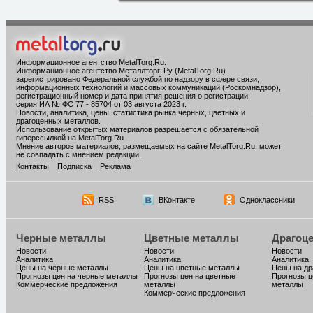
Информационное агентство MetalTorg.Ru
.
Информационное агентство Металлторг. Ру (MetalTorg.Ru)
зарегистрировано Федеральной службой по надзору в сфере связи,
информационных технологий и массовых коммуникаций (Роскомнадзор),
регистрационный номер и дата принятия решения о регистрации:
серия ИА № ФС 77 - 85704 от 03 августа 2023 г.
Новости, аналитика, цены, статистика рынка черных, цветных и
драгоценных металлов.
Использование открытых материалов разрешается с обязательной
гиперссылкой на MetalTorg.Ru
Мнение авторов материалов, размещаемых на сайте MetalTorg.Ru, может
не совпадать с мнением редакции.
Контакты
Подписка
Реклама
RSS
ВКонтакте
Одноклассники
Черные металлы
Цветные металлы
Драгоц
Новости
Новости
Новости
Аналитика
Аналитика
Аналитика
Цены на черные металлы
Цены на цветные металлы
Цены на д
Прогнозы цен на черные металлы
Прогнозы цен на цветные
Прогнозы ц
Коммерческие предложения
металлы
металлы
Коммерческие предложения