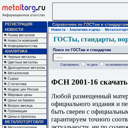
РЕГИСТРАЦИЯ
Справочник по ГОСТам и стандартам
НОВОСТИ
Новости
Аналитика и цены
Металлоторг
Рынка металлов
ГОСТы, стандарты, но
Новости компаний
Информагентства
Поиск по ГОСТам и стандартам
АНАЛИТИКА
Черные металлы
Цветные металлы
Сортировать
по дате
по релевантнос
Драгоценные металлы
Металлолом
Сырье
ФСН 2001-16 скачать
Статистика
Индекс цен России
Любой размещенный матери
Мировые цены
Цены на биржах
официального издания и п
Вопрос месяца
быть сверен с официальны
Публикации
Цены и прогнозы
гарантируем точного соотв
МЕТАЛЛОТОРГОВЛЯ
актуальности, ни по содер
Металлоторговля