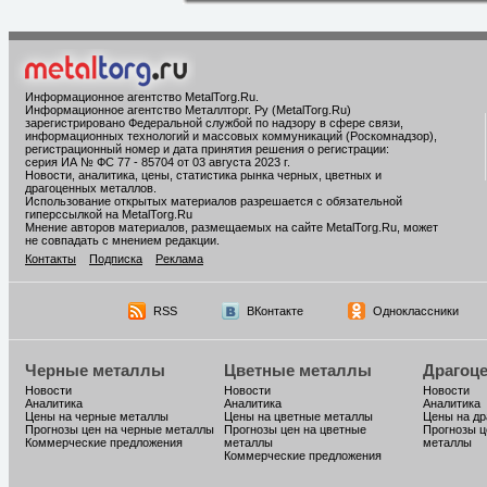
Информационное агентство MetalTorg.Ru
.
Информационное агентство Металлторг. Ру (MetalTorg.Ru)
зарегистрировано Федеральной службой по надзору в сфере связи,
информационных технологий и массовых коммуникаций (Роскомнадзор),
регистрационный номер и дата принятия решения о регистрации:
серия ИА № ФС 77 - 85704 от 03 августа 2023 г.
Новости, аналитика, цены, статистика рынка черных, цветных и
драгоценных металлов.
Использование открытых материалов разрешается с обязательной
гиперссылкой на MetalTorg.Ru
Мнение авторов материалов, размещаемых на сайте MetalTorg.Ru, может
не совпадать с мнением редакции.
Контакты
Подписка
Реклама
RSS
ВКонтакте
Одноклассники
Черные металлы
Цветные металлы
Драгоц
Новости
Новости
Новости
Аналитика
Аналитика
Аналитика
Цены на черные металлы
Цены на цветные металлы
Цены на д
Прогнозы цен на черные металлы
Прогнозы цен на цветные
Прогнозы ц
Коммерческие предложения
металлы
металлы
Коммерческие предложения