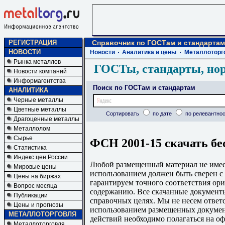
РЕГИСТРАЦИЯ
Справочник по ГОСТам и стандартам
НОВОСТИ
Новости
Аналитика и цены
Металлоторг
Рынка металлов
ГОСТы, стандарты, но
Новости компаний
Информагентства
Поиск по ГОСТам и стандартам
АНАЛИТИКА
Черные металлы
Цветные металлы
Сортировать
по дате
по релевантнос
Драгоценные металлы
Металлолом
Сырье
ФСН 2001-15 скачать бе
Статистика
Индекс цен России
Любой размещенный материал не имеет
Мировые цены
использованием должен быть сверен 
Цены на биржах
гарантируем точного соответствия ори
Вопрос месяца
содержанию. Все скачанные документы
Публикации
справочных целях. Мы не несем ответс
Цены и прогнозы
использованием размещенных докумен
МЕТАЛЛОТОРГОВЛЯ
действий необходимо полагаться на о
Металлоторговля