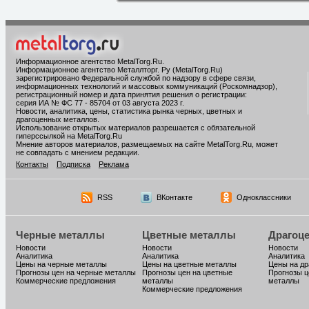
Информационное агентство MetalTorg.Ru
.
Информационное агентство Металлторг. Ру (MetalTorg.Ru)
зарегистрировано Федеральной службой по надзору в сфере связи,
информационных технологий и массовых коммуникаций (Роскомнадзор),
регистрационный номер и дата принятия решения о регистрации:
серия ИА № ФС 77 - 85704 от 03 августа 2023 г.
Новости, аналитика, цены, статистика рынка черных, цветных и
драгоценных металлов.
Использование открытых материалов разрешается с обязательной
гиперссылкой на MetalTorg.Ru
Мнение авторов материалов, размещаемых на сайте MetalTorg.Ru, может
не совпадать с мнением редакции.
Контакты
Подписка
Реклама
RSS
ВКонтакте
Одноклассники
Черные металлы
Цветные металлы
Драгоц
Новости
Новости
Новости
Аналитика
Аналитика
Аналитика
Цены на черные металлы
Цены на цветные металлы
Цены на д
Прогнозы цен на черные металлы
Прогнозы цен на цветные
Прогнозы ц
Коммерческие предложения
металлы
металлы
Коммерческие предложения