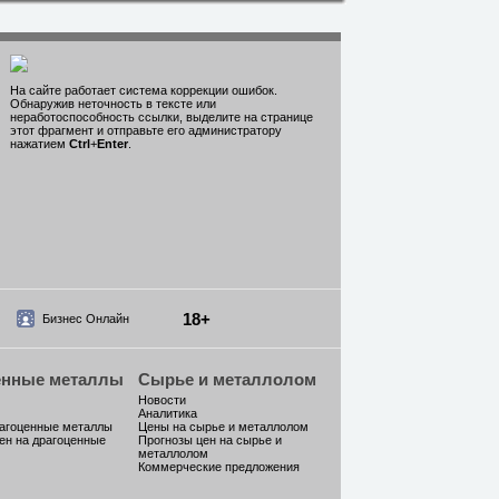
На сайте работает система коррекции ошибок.
Обнаружив неточность в тексте или
неработоспособность ссылки, выделите на странице
этот фрагмент и отправьте его администратору
нажатием
Ctrl
+
Enter
.
18+
Бизнес Онлайн
енные металлы
Сырье и металлолом
Новости
Аналитика
рагоценные металлы
Цены на сырье и металлолом
ен на драгоценные
Прогнозы цен на сырье и
металлолом
Коммерческие предложения