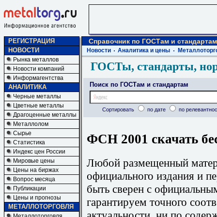
РЕГИСТРАЦИЯ
Справочник по ГОСТам и стандартам
НОВОСТИ
Новости
Аналитика и цены
Металлоторг
Рынка металлов
ГОСТы, стандарты, но
Новости компаний
Информагентства
Поиск по ГОСТам и стандартам
АНАЛИТИКА
Черные металлы
Цветные металлы
Сортировать
по дате
по релевантнос
Драгоценные металлы
Металлолом
Сырье
ФСН 2001 скачать бе
Статистика
Индекс цен России
Любой размещенный матери
Мировые цены
Цены на биржах
официального издания и п
Вопрос месяца
быть сверен с официальны
Публикации
Цены и прогнозы
гарантируем точного соотв
МЕТАЛЛОТОРГОВЛЯ
актуальности, ни по содер
Металлоторговля