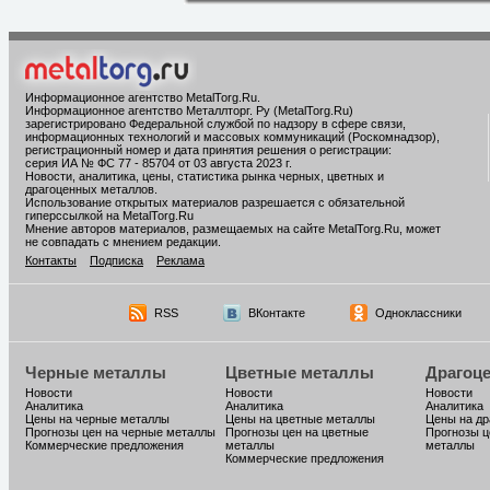
Информационное агентство MetalTorg.Ru
.
Информационное агентство Металлторг. Ру (MetalTorg.Ru)
зарегистрировано Федеральной службой по надзору в сфере связи,
информационных технологий и массовых коммуникаций (Роскомнадзор),
регистрационный номер и дата принятия решения о регистрации:
серия ИА № ФС 77 - 85704 от 03 августа 2023 г.
Новости, аналитика, цены, статистика рынка черных, цветных и
драгоценных металлов.
Использование открытых материалов разрешается с обязательной
гиперссылкой на MetalTorg.Ru
Мнение авторов материалов, размещаемых на сайте MetalTorg.Ru, может
не совпадать с мнением редакции.
Контакты
Подписка
Реклама
RSS
ВКонтакте
Одноклассники
Черные металлы
Цветные металлы
Драгоц
Новости
Новости
Новости
Аналитика
Аналитика
Аналитика
Цены на черные металлы
Цены на цветные металлы
Цены на д
Прогнозы цен на черные металлы
Прогнозы цен на цветные
Прогнозы ц
Коммерческие предложения
металлы
металлы
Коммерческие предложения