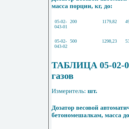
масса
п
ор
ц
ии, кг, до:
05
-
02
-
200
1179
,
82
4
043
-
01
05
-
02
-
500
1298
,
23
5
043
-
02
ТАБЛИЦА 05-02-0
газов
Измеритель:
шт.
Дозатор весовой автомати
бетономешалкам, масса доз