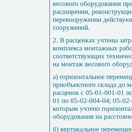
весового оборудования при
расширении, реконструкци
перевооружении действующ
сооружений.
2
. В расценках учтены зат
комплекса монтажных рабо
соответствующих техничес
на монтаж весового оборуд
а) горизонтальное переме
приобъектного склада до м
расценок с
05-01-001
-
01
п
01
по
05-02-004
-
04
;
05-02
которым учтено горизонта
оборудования на расстоян
б) вертикальное перемеще