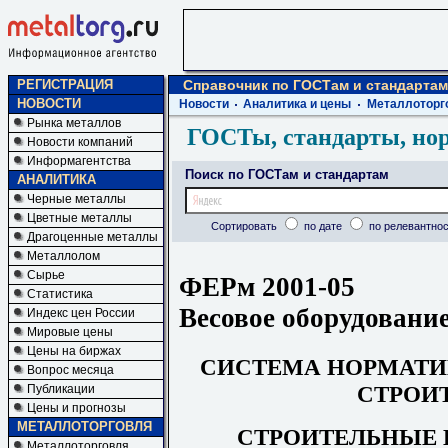
РЕГИСТРАЦИЯ
Справочник по ГОСТам и стандартам
НОВОСТИ
Новости
Аналитика и цены
Металлоторг
Рынка металлов
ГОСТы, стандарты, но
Новости компаний
Информагентства
Поиск по ГОСТам и стандартам
АНАЛИТИКА
Черные металлы
Цветные металлы
Сортировать
по дате
по релевантнос
Драгоценные металлы
Металлолом
Сырье
ФЕРм 2001-05
Статистика
Весовое оборудовани
Индекс цен России
Мировые цены
Цены на биржах
СИСТЕМА
Н
ОР
М
АТИ
Вопрос месяца
СТРОИ
Публикации
Цены и прогнозы
МЕТАЛЛОТОРГОВЛЯ
СТРОИТЕЛЬНЫЕ 
Металлоторговля