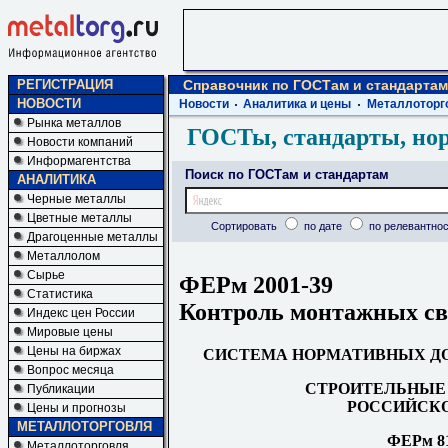
РЕГИСТРАЦИЯ
Справочник по ГОСТам и стандартам
НОВОСТИ
Новости
Аналитика и цены
Металлоторг
Рынка металлов
ГОСТы, стандарты, но
Новости компаний
Информагентства
Поиск по ГОСТам и стандартам
АНАЛИТИКА
Черные металлы
Цветные металлы
Сортировать
по дате
по релевантнос
Драгоценные металлы
Металлолом
Сырье
ФЕРм 2001-39
Статистика
Контроль монтажных св
Индекс цен России
Мировые цены
Цены на биржах
СИСТЕМА НОРМ
А
ТИВ
Н
ЫХ Д
Вопрос месяца
СТРОИТЕЛЬНЫЕ 
Публикации
РОССИЙСКО
Цены и прогнозы
МЕТАЛЛОТОРГОВЛЯ
ФЕРм 81
Металлоторговля