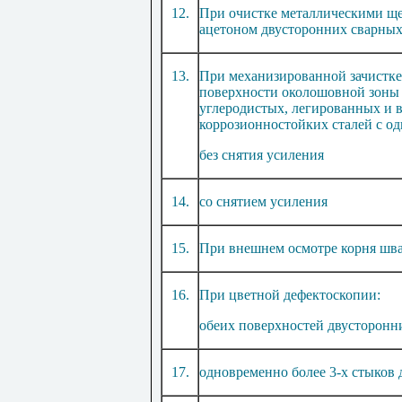
12
.
При очистке металлическими ще
ацетоном двусторонних сварны
13
.
При механизированной зачистке
поверхности околошовной зоны 
углеродистых, легирова
н
ных и 
к
орр
о
з
и
онно
сто
йк
и
х сталей с о
без снятия усиления
14
.
со с
н
ятием усиления
15
.
При внешнем осмотре корня
ш
в
16
.
При цветной дефектоскопии:
обеих пове
р
х
н
о
ст
е
й
двусторонн
17
.
одновременно более
3
-х стыков