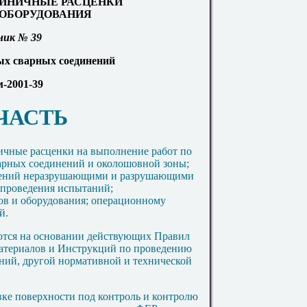
ИНИЧНЫЕ РАСЦЕНКИ
ОБОРУДОВАНИЯ
ник
№
39
х сварных соединений
-2001-39
ЧАСТЬ
ичные расценки на выполнение работ по
рных соединений и о
колошо
в
но
й зоны;
нений неразрушающими и разрушающими
 проведения испытаний;
в и оборудования; опера
ци
онному
й.
ются на основании действующих Прав
и
л
материалов и Инструкций по проведению
ений
,
другой нормативной и технической
вке поверхности под контроль и контролю