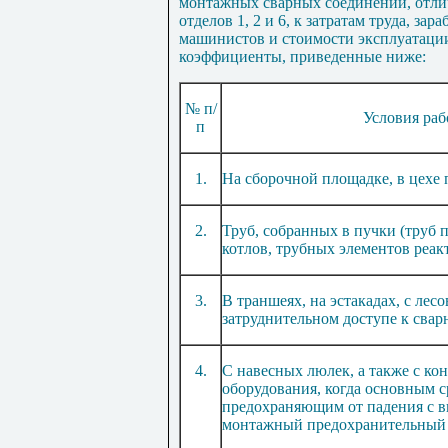
монтажных с
в
арных соединений, отл
отделов
1, 2
и
6
, к затратам труда
,
зара
машинистов и стоимости эксплуатаци
коэффициенты, приведенные ниже:
№ п
/
Условия ра
п
1
.
На сборочной площадке, в цехе 
2
.
Труб, собранных в пучки (труб 
котлов, трубных элементов реак
3
.
В транш
е
ях, на эстакадах, с лес
затруднительном доступе к сва
4
.
С навесных люлек, а также с ко
оборудования, когда основным 
предохраняющим от падения с в
монтажный предохранительный