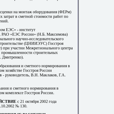
сценки на монтаж оборудования (ФЕРм)
 затрат в сметной стоимости работ по
ений.
ом ЕЭС» - институт
), РАО «ЕЭС России» (Н
.Б
. Максимова)
ального научно-исследовательского
 строительстве (ЦНИИЭУС) Госстроя
е) при участии Межрегионального центра
 и промышленности строительных
. Дмитренко).
бразования и сметного нормирования в
м хозяйстве Госстроя России
в - руководитель, В
.Н
. Маклаков, Г
.А
.
ания и сметного нормирования в
м комплексе Госстроя России.
ЕЙСТВИЕ
с
21
октября
2002
года
.10
.
2002
№
130
.