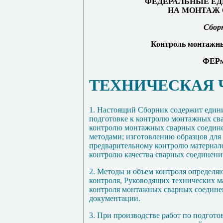
ФЕДЕРАЛЬНЫЕ ЕД
НА МОНТАЖ 
Сбор
Контроль монтажны
ФЕРм
ТЕХНИЧЕСКАЯ 
1. Н
астоя
щ
ий Сборник содержит ед
и
н
подготовке к ко
н
тролю монтажных сва
контролю монтажных сварных соеди
методами; изготовлению образ
ц
ов для
предварительному контролю материало
контролю качества с
в
арных соединени
2
. Методы
и
объем
к
онтроля определя
к
о
нтроля, Руководящих технических 
к
о
нтроля монтажных сварных соедин
документации.
3. Пр
и
производстве работ по подгото