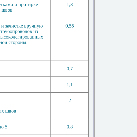
тками и протирке
1
,
8
х швов
 и зачистке вручную
0
,
55
трубопроводов из
высоколег
и
рованных
дной стороны:
0
,
7
а
1
,
1
2
их швов
 до
5
0
,
8