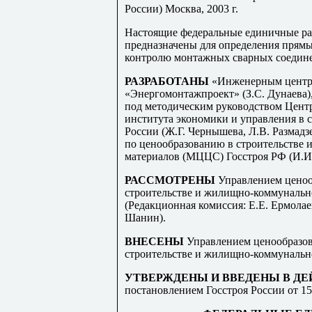
России) Москва,
2003
г.
Настоящие федеральные единичные ра
предназначены для определения прямых
контролю монтажных сварных соедин
РАЗРАБОТАНЫ
«Инженерным центр
«
Энергомонтажпроект
»
(З.С. Дунаева
под методическим руководством Центр
института экономики и управления в
России (Ж
.Г
. Черныш
е
ва, Л
.В. Р
азмадз
по ценообразованию в строительстве
материалов (МЦЦС) Госстроя РФ (И
.И
РАССМОТРЕНЫ
Управлением ценоо
строительстве и жилищно-коммунально
(Редакционная комиссия: Е.Е. Ермолае
Шанин).
ВНЕСЕНЫ
Управлением ценообразов
строительстве и жилищно-коммунально
УТВЕРЖДЕНЫ И ВВЕДЕНЫ В Д
постановлением Госстроя России от
15