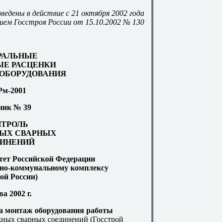
ведены в действие с
21
октября
2002
года
ием Госстроя России от
15.10
.
2002
№
130
РАЛЬНЫЕ
Е РАСЦЕНКИ
ОБОРУДОВАНИЯ
м-2001
ник №
39
ТРОЛЬ
ЫХ СВАРНЫХ
ИНЕНИЙ
тет Российской Федерации
щно-коммунальному комплексу
ой России)
ва
2002
г.
на
м
онтаж оборудования работы
ных сварных соединений (Госстрой