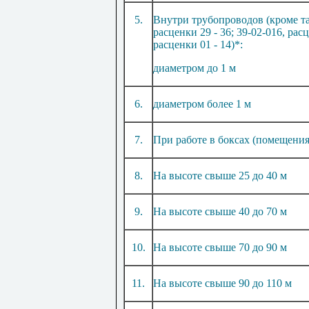
5
.
Внутри трубопроводов (кроме 
р
а
сценки
29
-
36
;
39-02-016
, рас
расценки
01
-
14)*:
диаметром до
1
м
6
.
диаметром более
1
м
7
.
При работе в боксах (помещени
8
.
На высоте свыше
25
до
40
м
9
.
На высоте свыше
40
до
70
м
10
.
На высоте свыше
70
до
90
м
11
.
На высоте свыше
90
до
110 м