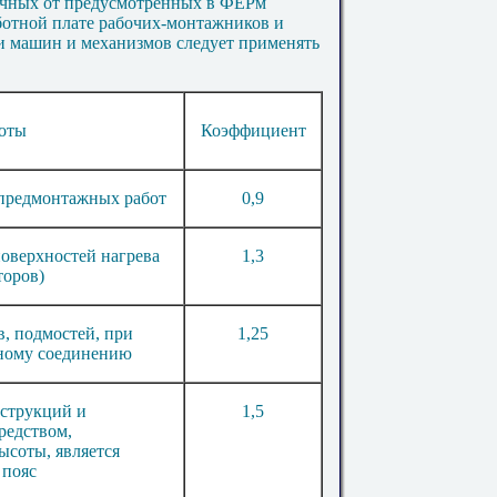
ичных от предусмотренных в
Ф
ЕРм
ботной плате рабочих-монтажников и
и машин и механизмов следует применять
боты
Коэффициент
пре
д
мо
нт
ажных работ
0
,
9
поверхностей нагре
в
а
1
,
3
торов)
ов, подмостей
,
при
1
,
25
рному соединению
нструкций и
1
,
5
средством
,
ысоты, является
 пояс