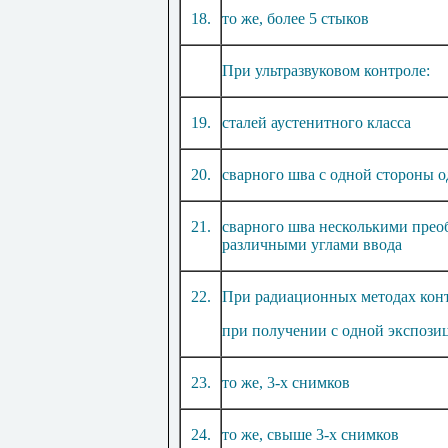
18
.
то же, более
5
стыков
При ультразвуковом контроле:
19
.
сталей ау
ст
е
нитного
класса
20
.
сварного шва с одной ст
о
роны о
21
.
сварного шва нескольк
и
ми
п
рео
раз
ли
чными углами ввода
22
.
При радиационных методах конт
при получении с одной экспози
23
.
то же,
3
-х снимков
24
.
то же, свыше
3
-х снимков