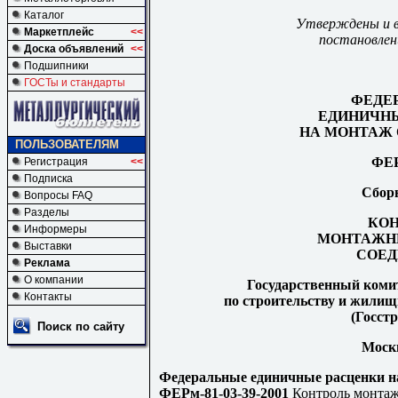
Каталог
Утверждены и в
Маркетплейс
<<
постановлен
Доска объявлений
<<
Подшипники
ГОСТы и стандарты
ФЕДЕ
ЕДИНИЧНЫ
НА МОНТАЖ 
ПОЛЬЗОВАТЕЛЯМ
ФЕР
Регистрация
<<
Подписка
Сбор
Вопросы FAQ
Разделы
КОН
Информеры
МОНТАЖН
Выставки
СОЕД
Реклама
О компании
Государственный коми
Контакты
по строительству и жили
(Госстр
Поиск по сайту
Моск
Федеральные единичные расценки 
ФЕРм-81-03-39-2001
Контроль монтаж