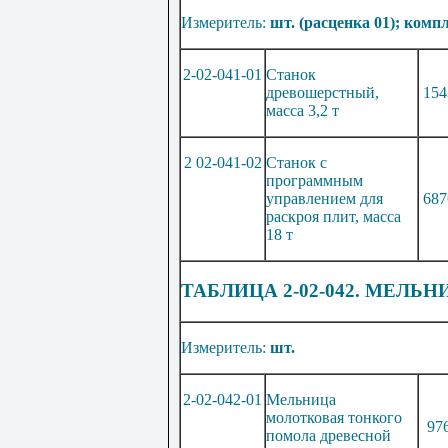
Измеритель:
шт. (расценка 01); компл
2-02-041-01
Станок
древошерстный,
154
масса 3,2 т
2 02-041-02
Станок с
программным
управлением для
687
раскроя плит, масса
18 т
ТАБЛИЦА 2-02-042. МЕЛЬ
Измеритель:
шт.
2-02-042-01
Мельница
молотковая тонкого
97
помола древесной