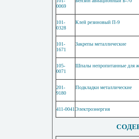
101-
Бензин авиационный Б-70
0069
101-
Клей резиновый П-9
0328
101-
Закрепы металлические
1671
105-
Шпалы непропитанные для же
0071
201-
Подкладки металлические
9180
411-0041
Электроэнергия
СОДЕ