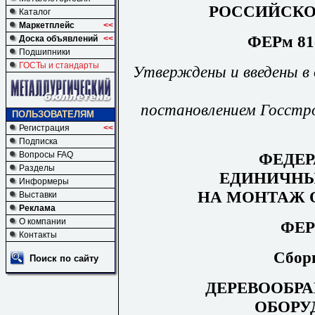
РОССИЙСКО
Каталог
Маркетплейс
<<
ФЕРм 81-
Доска объявлений
<<
Подшипники
ГОСТы и стандарты
Утверждены и введены в
постановлением Госстр
ПОЛЬЗОВАТЕЛЯМ
Регистрация
<<
Подписка
ФЕДЕ
Вопросы FAQ
Разделы
ЕДИНИЧНЫ
Информеры
НА
МОНТАЖ 
Выставки
Реклама
О компании
ФЕР
Контакты
Сбор
Поиск по сайту
ДЕРЕВООБР
ОБОРУ