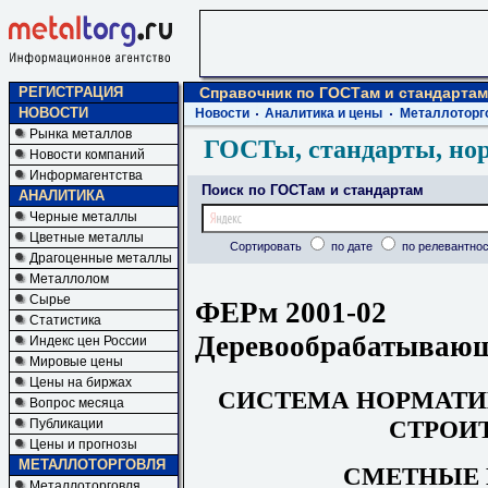
РЕГИСТРАЦИЯ
Справочник по ГОСТам и стандартам
НОВОСТИ
Новости
Аналитика и цены
Металлоторг
Рынка металлов
ГОСТы, стандарты, но
Новости компаний
Информагентства
Поиск по ГОСТам и стандартам
АНАЛИТИКА
Черные металлы
Цветные металлы
Сортировать
по дате
по релевантнос
Драгоценные металлы
Металлолом
Сырье
ФЕРм 2001-02
Статистика
Деревообрабатывающ
Индекс цен России
Мировые цены
Цены на биржах
СИСТЕМА НОРМАТИ
Вопрос месяца
СТРОИ
Публикации
Цены и прогнозы
МЕТАЛЛОТОРГОВЛЯ
СМЕТНЫЕ
Металлоторговля