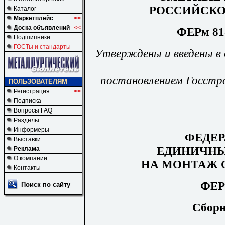
РОССИЙСКО
Каталог
Маркетплейс
<<
Доска объявлений
<<
ФЕРм 81-
Подшипники
ГОСТы и стандарты
Утверждены
и
введены
в
постановлением
Госстр
ПОЛЬЗОВАТЕЛЯМ
Регистрация
<<
Подписка
Вопросы FAQ
Разделы
Информеры
ФЕДЕ
Выставки
ЕДИНИЧНЫ
Реклама
О компании
НА МОНТАЖ 
Контакты
ФЕР
Поиск по сайту
Сборн