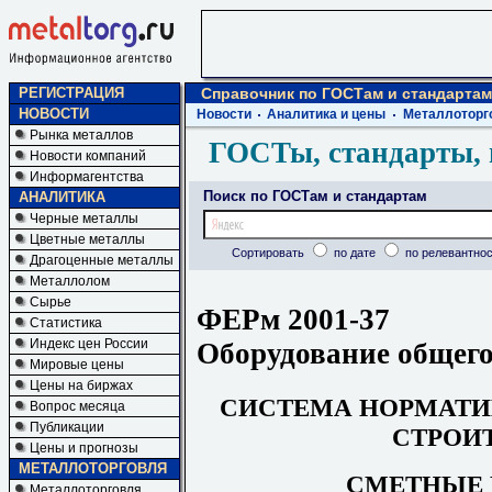
РЕГИСТРАЦИЯ
Справочник по ГОСТам и стандартам
НОВОСТИ
Новости
Аналитика и цены
Металлоторг
Рынка металлов
ГОСТы, стандарты, 
Новости компаний
Информагентства
Поиск по ГОСТам и стандартам
АНАЛИТИКА
Черные металлы
Цветные металлы
Сортировать
по дате
по релевантнос
Драгоценные металлы
Металлолом
Сырье
ФЕРм 2001-37
Статистика
Индекс цен России
Оборудование общего
Мировые цены
Цены на биржах
СИСТЕМА НОРМАТИ
Вопрос месяца
Публикации
СТРОИ
Цены и прогнозы
МЕТАЛЛОТОРГОВЛЯ
СМЕТНЫЕ
Металлоторговля