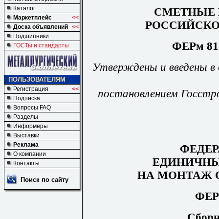
Каталог
СМЕТНЫЕ
Маркетплейс
<<
РОССИЙСКО
Доска объявлений
<<
Подшипники
ФЕРм 81-
ГОСТы и стандарты
Утверждены
и
введены
в
ПОЛЬЗОВАТЕЛЯМ
Регистрация
<<
постановлением
Госстр
Подписка
Вопросы FAQ
Разделы
Информеры
Выставки
Реклама
ФЕДЕ
О компании
ЕДИНИЧНЫ
Контакты
НА МОНТАЖ 
Поиск по сайту
ФЕР
Сбор