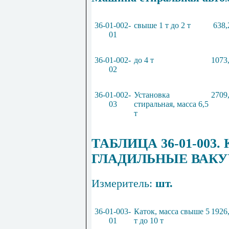
36
-
01
-
002
-
свыше
1
т до
2
т
638,
01
36
-
01
-
002
-
до
4
т
1073
02
36
-
01
-
002
-
Установка
2709
03
стиральная, масса
6
,
5
т
ТАБЛИЦА
36
-
01
-
003
.
ГЛАДИЛЬН
Ы
Е ВАК
Измеритель:
шт.
36
-
01
-
003
-
Каток, масса свыше
5
1926
01
т до
10
т