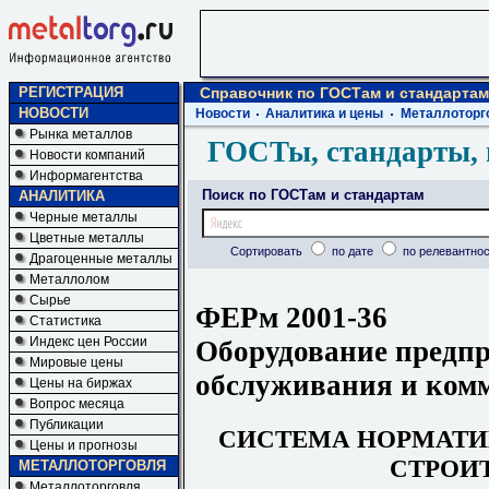
РЕГИСТРАЦИЯ
Справочник по ГОСТам и стандартам
НОВОСТИ
Новости
Аналитика и цены
Металлоторг
Рынка металлов
ГОСТы, стандарты, 
Новости компаний
Информагентства
Поиск по ГОСТам и стандартам
АНАЛИТИКА
Черные металлы
Цветные металлы
Сортировать
по дате
по релевантнос
Драгоценные металлы
Металлолом
Сырье
ФЕРм 2001-36
Статистика
Индекс цен России
Оборудование предп
Мировые цены
обслуживания и комм
Цены на биржах
Вопрос месяца
Публикации
СИСТЕМА НОРМАТИ
Цены и прогнозы
СТРОИ
МЕТАЛЛОТОРГОВЛЯ
Металлоторговля