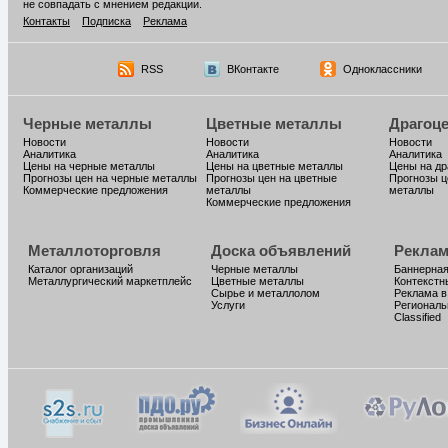
не совпадать с мнением редакции.
Контакты
Подписка
Реклама
RSS
ВКонтакте
Одноклассники
Черные металлы
Цветные металлы
Драгоц
Новости
Новости
Новости
Аналитика
Аналитика
Аналитика
Цены на черные металлы
Цены на цветные металлы
Цены на д
Прогнозы цен на черные металлы
Прогнозы цен на цветные
Прогнозы ц
Коммерческие предложения
металлы
металлы
Коммерческие предложения
Металлоторговля
Доска объявлений
Реклам
Каталог организаций
Черные металлы
Баннерная
Металлургический маркетплейс
Цветные металлы
Контекстн
Сырье и металлолом
Реклама в
Услуги
Региональ
Classified