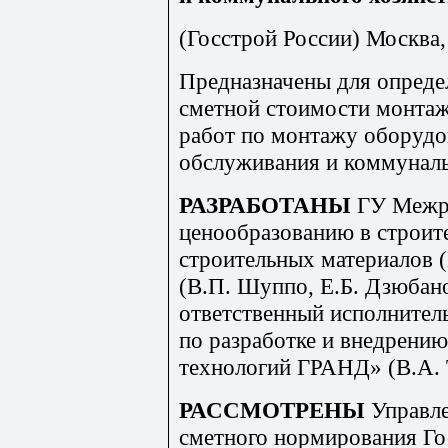
(Госстрой России) Москва
Предназначены для опреде
сметной стоимости монта
работ по монтажу оборудо
обслуживания и коммуналь
РАЗРАБОТАНЫ
ГУ Межр
ценообразованию в строит
строительных материалов 
(В
.П
. Шуппо, Е
.Б. Д
зюбан
ответственный исполнител
по разработке и внедрен
технологий ГРАНД» (В.А
.
РАССМОТРЕНЫ
Управл
сметного нормирования Го