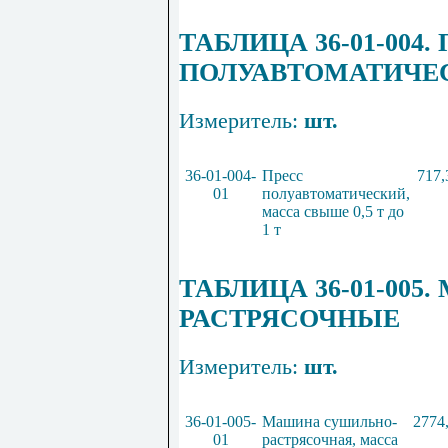
Т
АБЛИЦА
36
-
01
-
004
.
ПОЛУАВТОМАТИЧЕ
Измеритель:
шт.
36
-
01
-
004
-
Пресс
717,
01
полуавтоматический,
масса свыше
0
,
5
т до
1
т
ТАБЛИЦА
36
-
01
-
005
.
РАСТРЯСОЧН
Ы
Е
Измеритель:
шт.
36
-
01
-
005
-
Машина су
ш
ильно-
2774
01
ра
ст
рясочная, масса