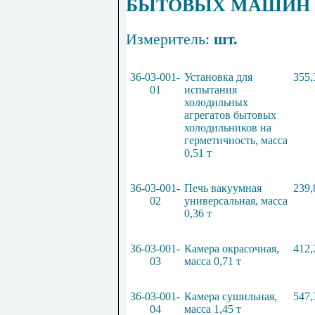
БЫТОВЫХ МАШИН 
Измеритель:
шт.
36
-
03
-
001
-
Установка для
355,
01
испытания
холодильных
агрегатов бытовых
холодильников на
герметичность, масса
0
,
51
т
36
-
03
-
001
-
Печь вакуумная
239,
02
универсальная, масса
0
,
36
т
36
-
03
-
001
-
Камера окрасочная,
412,
03
масса
0
,
71
т
36
-
03
-
001
-
Камера сушильная,
547,
04
масса
1
,
45
т