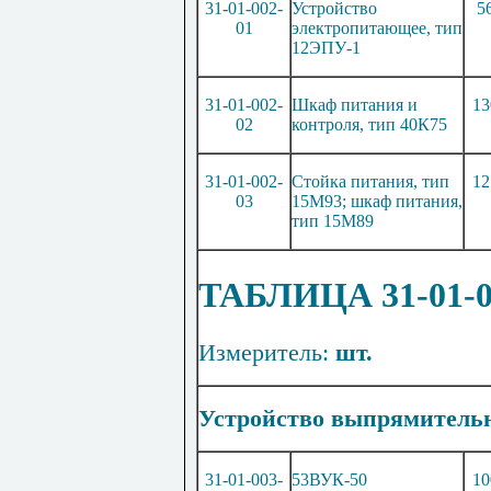
31-01-002-
Устройство
5
01
электропитаю
щ
ее, тип
12ЭПУ-1
31-01-002-
Шкаф питания и
13
02
контроля, тип 40К75
31-01-002-
Стойка питания, тип
12
03
15М93; шкаф питания
,
тип 15
М
89
ТАБЛИЦА 31-01
Измеритель:
шт.
Устройство
выпрямительн
31-01-003-
53ВУК-50
10