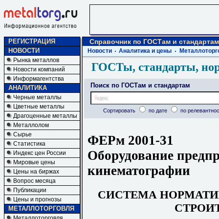
РЕГИСТРАЦИЯ
Справочник по ГОСТам и стандартам
НОВОСТИ
Новости
Аналитика и цены
Металлоторг
Рынка металлов
ГОСТы, стандарты, но
Новости компаний
Информагентства
Поиск по ГОСТам и стандартам
АНАЛИТИКА
Черные металлы
Цветные металлы
Сортировать
по дате
по релевантнос
Драгоценные металлы
Металлолом
Сырье
ФЕРм 2001-31
Статистика
Оборудование предп
Индекс цен России
Мировые цены
кинематографии
Цены на биржах
Вопрос месяца
Публикации
СИСТЕМ
А
НОРМАТ
Цены и прогнозы
СТРОИ
МЕТАЛЛОТОРГОВЛЯ
Металлоторговля