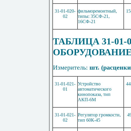
31-01-020-
фильморемонтн
ы
й,
15
02
типы: 35СФ-21,
1
6СФ-21
ТАБЛИЦА 31-01
ОБОРУДОВАНИ
Измеритель:
шт. (расценки 
31-01-021-
Устройство
44
01
автоматического
кинопоказа, тип
АКП-6
М
31-01-021-
Регулятор громкости,
4
02
тип 60К-45