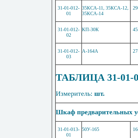
31-01-012-
35КСА-11, 35КСА-12,
29
01
35КСА-14
31-01-012-
КП-30К
45
02
31-01-012-
А
-1
64А
27
03
ТАБЛИЦА 31-01-
Измеритель:
шт.
Шкаф предварительных ус
31-01-013-
50У
-16
5
16
01