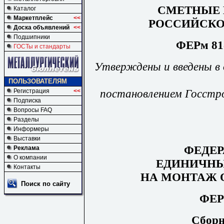
СМЕТ
НЫЕ
Каталог
Маркетплейс
<<
РОССИЙСКО
Доска объявлений
<<
Подшипники
ФЕРм 81-
ГОСТы и стандарты
У
тверждены и введены в 
ПОЛЬЗОВАТЕЛЯМ
постановлен
и
ем Госстр
Регистрация
<<
Подписка
Вопросы FAQ
Разделы
Информеры
Выставки
ФЕДЕ
Реклама
О компании
ЕДИНИЧНЫ
Контакты
НА МОНТАЖ 
Поиск по сайту
ФЕР
Сборн