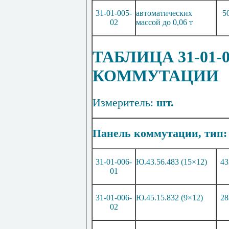
31-01-005-
автоматических
5
02
массой до 0,06 т
ТАБЛИЦА 31-01-
КОММУТАЦИИ
Измеритель:
шт.
Панель коммутации, тип:
31-01-006-
Ю
.43
.5
6
.4
83 (15×12)
43
01
31-01-006-
Ю
.4
5
.1
5
.8
32 (9×12)
28
02