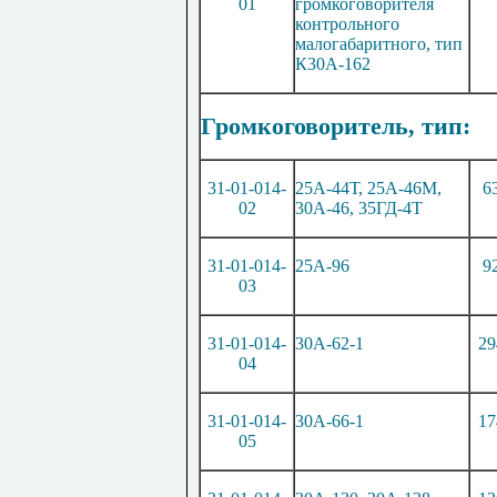
01
громкоговорителя
контрольного
малогабаритного, тип
К30
А-
1
62
Громкоговоритель, тип:
31-01-014-
25А-44Т, 25А-46
М
,
6
02
30А-46, 35
ГД
-4Т
31-01-014-
25А-96
9
03
31-01-014-
30А-62-
1
29
04
31-01-014-
30А-66-
1
17
05