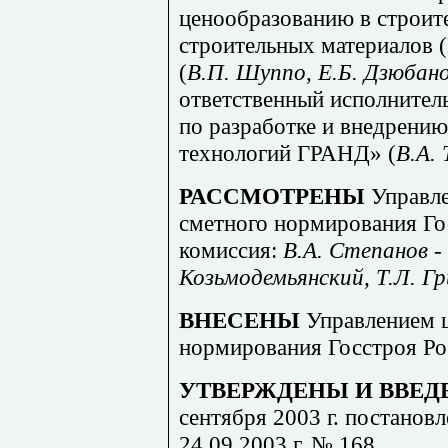
ценообразованию в строит
строительных материалов 
(
В
.П
. Шуппо
,
Е
.Б. Д
з
ю
бано
ответственный исполнител
по разработке и внедрен
технологий ГРАНД
»
(
В
.А. 
РАССМОТРЕНЫ
Управл
сметного нормирования Го
комиссия:
В.А. Степанов
-
Козьмодемьянски
й
, Т
.Л
. Г
ВНЕСЕНЫ
Управлением 
нормирования Госстроя Ро
УТВЕРЖДЕНЫ И ВВЕД
сентября 2003 г. постанов
2
4.09.2
003 г. № 168.