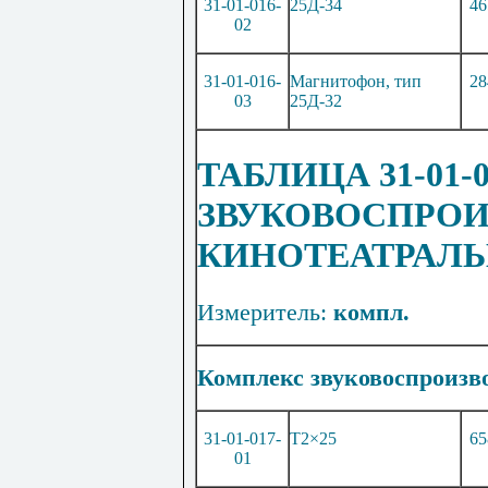
31-01-016-
25Д-34
46
02
31-01-016-
Магнитофон, тип
28
03
25Д
-
32
ТАБЛИЦА 31-01-
ЗВУКОВОСПРО
КИНОТЕАТРАЛ
Измеритель:
ко
мп
л.
Комплекс
звуковоспроизв
31-01-017-
Т2×25
65
01