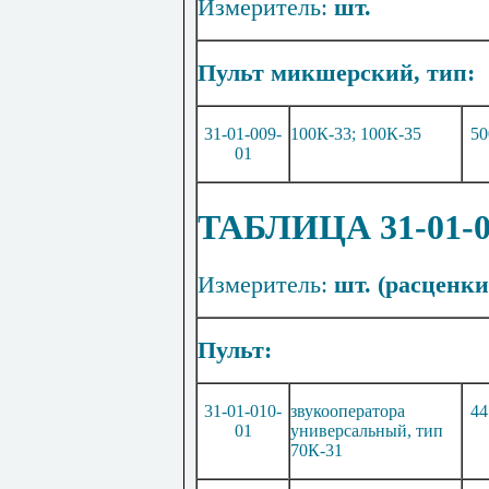
Измеритель:
шт.
Пульт
микшерск
ий
, тип:
31-01-009-
100
К
-33; 100К-35
50
01
ТАБЛИЦА 31-01
Измеритель:
шт. (расценки 
Пульт:
31-01-010-
звукооператора
44
01
универсальный
,
т
ип
70
К
-31