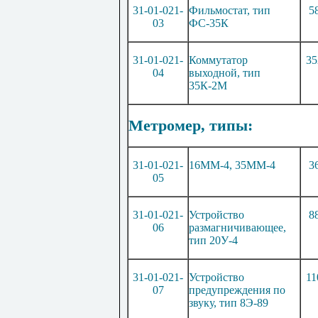
31-01-021-
Фильмостат
,
тип
5
03
ФС-35К
31-01-021-
Коммутатор
35
04
выходной, тип
35К-2
М
Метромер, типы:
31-01-021-
16
ММ
-4, 35
ММ
-4
3
05
31-01-021-
Устройство
8
06
размагничивающее,
тип 20У-4
31-01-021-
Устройство
11
07
предупреждения по
звуку, тип 8Э-89