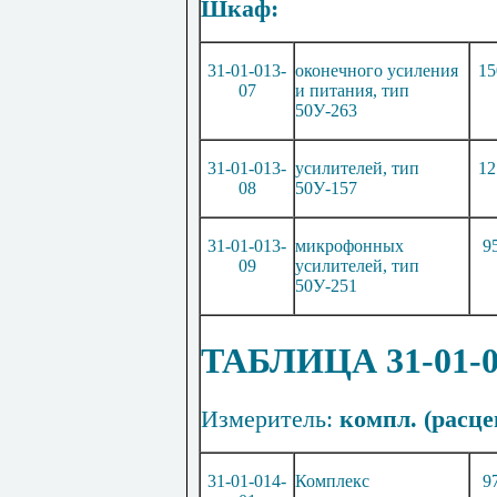
Шкаф:
31-01-013-
оконечного усиления
15
07
и питания, тип
50У-263
31-01-013-
усилителей, тип
12
08
50У
-15
7
31-01-013-
микрофонных
9
09
усилителей, тип
50У-251
ТАБЛИЦА 31-01
Измеритель:
компл. (расце
31-01-014-
Комплекс
9