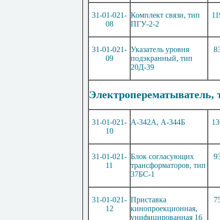
31-01-021-
Комплект связи, тип
11
08
П
ГУ
-2-2
31-01-021-
Указатель уровня
8
09
подэкранн
ы
й, тип
20Д-39
Электроперематыватель, 
31-01-021-
А-342А, А-344Б
13
10
31-01-021-
Блок согласующих
9
11
трансформаторов, тип
37БС-1
31-01-021-
Приставка
7
12
кинопроекционная,
унифицированная 16