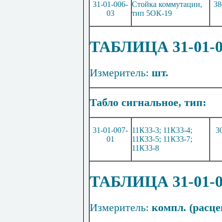
31-01-006-
Стойка коммутации,
38
03
тип 5ОК-19
ТАБЛИЦА 31-01
Измеритель:
шт.
Табло
сигнальное
, тип:
31-01-007-
11
К33
-3; 11К33-4;
3
01
11К33-5
;
11К33-7;
11К33-8
ТАБЛИЦА 31-01
Измеритель:
компл. (расцен