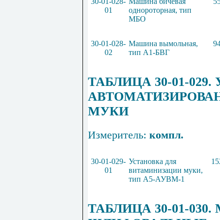
30-01-028-
Машина бичевая
5
01
однороторная, тип
МБО
30-01-028-
Машина в
ы
мольная,
9
02
тип А1-БВГ
ТАБЛИЦА 30-01-029
АВТОМАТИЗИРОВА
МУКИ
Измеритель:
к
о
мп
л.
30-01-029-
Установка для
15
01
витаминизации муки,
тип А5-АУВМ-1
ТАБЛИЦА 30-01-0