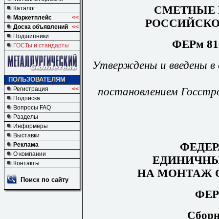
СМЕТ
НЫЕ
Каталог
Маркетплейс
<<
РОССИЙСКО
Доска объявлений
<<
Подшипники
ФЕРм 81-
ГОСТы и стандарты
У
тверждены и введены в 
ПОЛЬЗОВАТЕЛЯМ
постановлен
и
ем Госстр
Регистрация
<<
Подписка
Вопросы FAQ
Разделы
Информеры
Выставки
ФЕДЕ
Реклама
О компании
ЕДИНИЧНЫ
Контакты
НА МОНТАЖ 
Поиск по сайту
ФЕР
Сборн