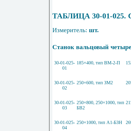
ТАБЛИЦА 30-01-025
Измеритель:
шт.
Станок вальцовый
чет
ы
р
30-01-025-
185×400, тип В
М
-2-П
15
01
30-01-025-
250×600, тип ЗМ2
20
02
30-01-025-
250×800, 250×1000, тип
21
03
БВ2
30-01-025-
250×1000
,
тип А1-БЗН
26
04