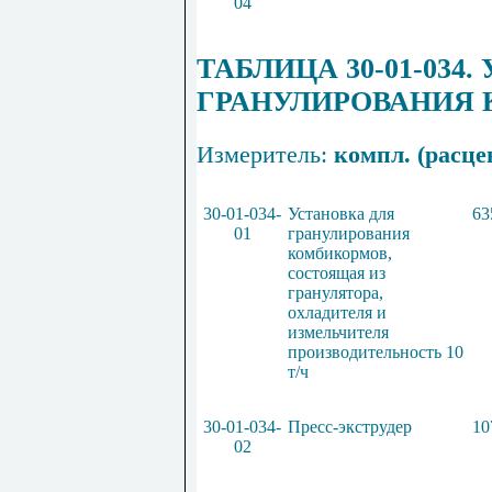
04
ТАБЛИЦА 30-01-034
ГРАНУЛИРОВАНИЯ
Измеритель:
ко
мп
л. (расце
30-01-034-
Установка для
63
01
гранулирования
комбикормов,
состоящая из
гранулятора,
охладителя и
измельчителя
производительность 10
т/ч
30-01-034-
П
ресс-эк
ст
рудер
10
02