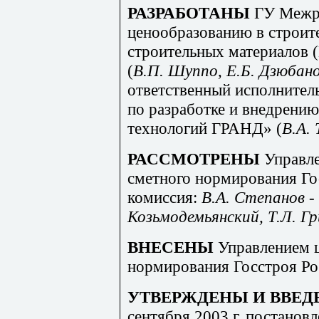
РАЗРАБОТАНЫ
ГУ Межр
ценообразованию в строит
строительных материалов 
(
В
.П
. Шуппо
,
Е
.Б. Д
з
ю
бано
ответственный исполнител
по разработке и внедрен
технологий ГРАНД
»
(
В
.А. 
РАССМОТРЕНЫ
Управл
сметного нормирования Го
комиссия:
В.А. Степанов
-
Козьмодемьянски
й
, Т
.Л
. Г
ВНЕСЕНЫ
Управлением 
нормирования Госстроя Ро
УТВЕРЖДЕНЫ И ВВЕД
сентября 2003 г. постанов