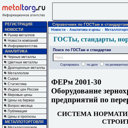
РЕГИСТРАЦИЯ
Справочник по ГОСТам и стандартам
НОВОСТИ
Новости
Аналитика и цены
Металлоторг
Рынка металлов
ГОСТы, стандарты, но
Новости компаний
Информагентства
Поиск по ГОСТам и стандартам
АНАЛИТИКА
Черные металлы
Цветные металлы
Сортировать
по дате
по релевантнос
Драгоценные металлы
Металлолом
Сырье
ФЕРм 2001-30
Статистика
Оборудование зерно
Индекс цен России
Мировые цены
предприятий по пере
Цены на биржах
Вопрос месяца
Публикации
СИСТЕМ
А
НОРМАТ
Цены и прогнозы
СТРОИ
МЕТАЛЛОТОРГОВЛЯ
Металлоторговля