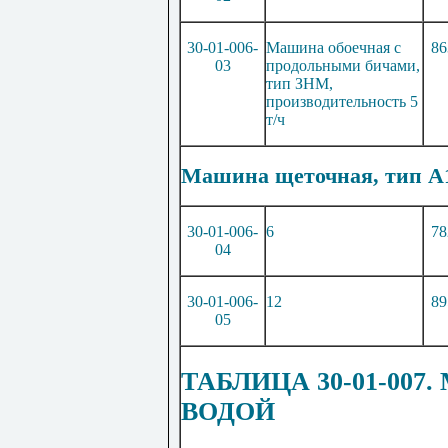
30-01-006-
Машина обоечная с
86
03
продольными бичами,
тип ЗН
М
,
производительность 5
т/ч
Машина щеточная, тип А1
30-01-006-
6
78
04
30-01-006-
12
89
05
ТАБЛИЦА 30-01-00
ВОДОЙ