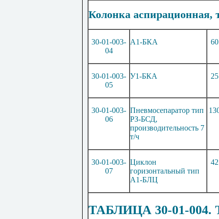
Колонка аспирационная, 
30-01-003-
А1-БКА
60
04
30-01-003-
У1-БКА
25
05
30-01-003-
Пневмосепаратор тип
13
06
РЗ-Б
СД,
произ
в
одительность 7
т/ч
30-01-003-
Циклон
42
07
горизонтальный тип
А1-Б
ЛЦ
ТАБЛИЦА 30-01-004