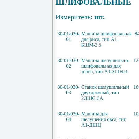
ШЛИФОВАЛЬНЫЕ
Измеритель:
шт.
30-01-030-
Машина шлифовальная
8
01
для риса, тип А1-
БШМ-2,5
30-01-030-
Машина шелушильно-
12
02
шлифовальная для
зерна, тип А1-ЗШН-3
30-01-030-
Станок шелушильный
16
03
двух
д
еков
ы
й, тип
2ДШС-ЗА
30-01-030-
Машина для
10
04
шелушения овса, тип
А1-
ДШЦ