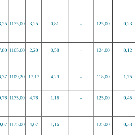
8,2
5
117
5,0
0
3,2
5
0,8
1
-
12
5,0
0
0
,
23
7,8
0
116
5,6
0
2,2
0
0,5
8
-
12
4,0
0
0,12
6,3
7
110
9,2
0
1
7,1
7
4,2
9
-
11
8,0
0
1,75
9,7
6
117
5,0
0
4,7
6
1,1
6
-
12
5,0
0
0,45
9,6
7
117
5,0
0
4,6
7
1,1
6
-
12
5,0
0
0,33