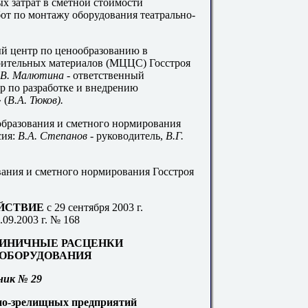
х затрат в сметной стоимости
т по монтажу оборудования театрально-
 центр по ценообразованию в
оительных материалов (МЦЦС) Госстроя
.В
. Малютина
- ответственный
р по разработке и внедрению
»
(
В
.А. Т
юков).
бразования и сметного нормирования
сия:
В.А. Степанов
- руководитель,
В.Г.
ания и сметного нормирования Госстроя
ЕЙСТВИЕ
с 29 сентября 2003 г.
.09.2003 г. № 168
ИНИЧНЫЕ РАСЦЕНКИ
ОБОРУДОВАНИЯ
ник № 29
но-зрелищных предприятий