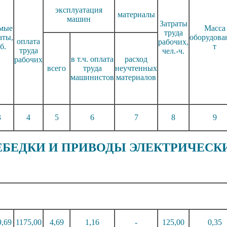
эксплуатация
материалы
машин
Затраты
мые
Масса
труда
аты,
оборудова
оплата
рабочих,
б.
т
труда
чел.-ч.
в т.ч. оплата
расход
рабочих
всего
труда
неучтенных
машинистов
материалов
3
4
5
6
7
8
9
 ЛЕБЕДКИ И ПРИВОДЫ ЭЛЕКТРИЧЕСК
9,6
9
117
5,0
0
4,6
9
1,1
6
-
12
5,0
0
0,35