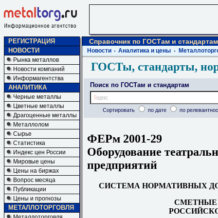
РЕГИСТРАЦИЯ
Справочник по ГОСТам и стандартам
НОВОСТИ
Новости
Аналитика и цены
Металлоторг
Рынка металлов
ГОСТы, стандарты, но
Новости компаний
Информагентства
Поиск по ГОСТам и стандартам
АНАЛИТИКА
Черные металлы
Цветные металлы
Сортировать
по дате
по релевантнос
Драгоценные металлы
Металлолом
Сырье
ФЕРм 2001-29
Статистика
Оборудование театраль
Индекс цен России
Мировые цены
предприятий
Цены на биржах
Вопрос месяца
СИСТЕМА НОРМАТИВНЫХ ДО
Публикации
Цены и прогнозы
СМЕТНЫЕ
МЕТАЛЛОТОРГОВЛЯ
РОССИЙСКО
Металлоторговля