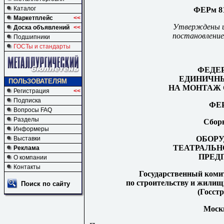
Каталог
ФЕРм 81
Маркетплейс
<<
Утверждены и 
Доска объявлений
<<
постановление
Подшипники
ГОСТы и стандарты
ФЕДЕ
ЕДИНИЧНЫ
ПОЛЬЗОВАТЕЛЯМ
НА МОНТАЖ 
Регистрация
<<
Подписка
ФЕР
Вопросы FAQ
Разделы
Сбор
Информеры
ОБОРУ
Выставки
ТЕАТРАЛЬН
Реклама
ПРЕД
О компании
Контакты
Государственный коми
по строительству и жили
Поиск по сайту
(Госстр
Москв