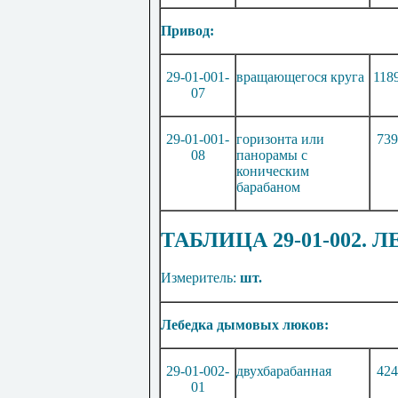
Привод:
29-01-001-
вращающегося круга
118
07
29-01-001-
горизонта или
73
9
08
панорамы с
коническим
барабаном
ТАБЛИЦА 29-01-002.
Измеритель:
шт.
Лебедка дымовых люков:
29-01-002-
двухбарабанная
42
4
01