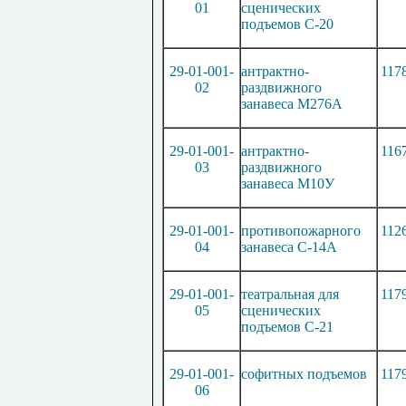
01
сценических
подъемов С-20
29-01-001-
антра
кт
но-
117
02
раздвижного
занавеса М276А
29-01-001-
антра
кт
но-
116
03
раздвижного
занавеса М10У
29-01-001-
противопожарного
112
04
занавеса С-14А
29-01-001-
театральная для
117
05
сценических
подъемов С-2
1
29-01-001-
софитн
ы
х подъемов
117
06