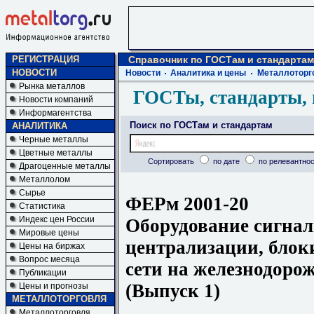
РЕГИСТРАЦИЯ
Справочник по ГОСТам и стандартам
НОВОСТИ
Новости
Аналитика и цены
Металлоторг
Рынка металлов
ГОСТы, стандарты, 
Новости компаний
Информагентства
Поиск по ГОСТам и стандартам
АНАЛИТИКА
Черные металлы
Цветные металлы
Сортировать
по дате
по релевантнос
Драгоценные металлы
Металлолом
Сырье
ФЕРм 2001-20
Статистика
Индекс цен России
Оборудование сигнал
Мировые цены
централизации, блок
Цены на биржах
Вопрос месяца
сети на железнодоро
Публикации
(Выпуск 1)
Цены и прогнозы
МЕТАЛЛОТОРГОВЛЯ
Металлоторговля