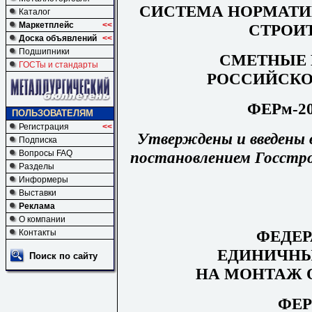
СИСТЕМА НОРМАТИ
Каталог
Маркетплейс
<<
СТРОИ
Доска объявлений
<<
Подшипники
СМЕТНЫЕ
ГОСТы и стандарты
РОССИЙСКО
ФЕР
м
-2
ПОЛЬЗОВАТЕЛЯМ
Регистрация
<<
Утверждены и введены в
Подписка
постановлением Госстроя
Вопросы FAQ
Разделы
Информеры
Выставки
Реклама
О компании
ФЕДЕ
Контакты
ЕДИНИЧНЫ
Поиск по сайту
НА МОНТАЖ 
ФЕР