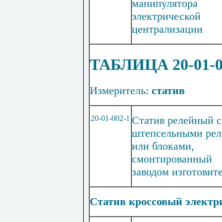
манипулятора
электрической
централизации
Т
АБЛИЦА 20-01-
Измеритель:
статив
20-01-002-1
Статив релейный с
штепсельными рел
или блоками,
смонтированный
заводом изготовит
Статив кроссовый электри