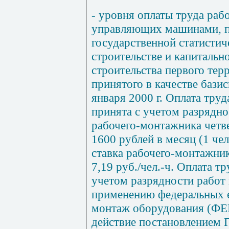
- уровня оплаты труда раб
управляющих машинами, п
государственной статистич
строительстве и капитальн
строительства первого тер
принятого в качестве базис
января 2000 г. Оплата тру
принята с учетом разрядно
рабочего-монтажника четве
1600 рублей в месяц
(1
чел
ставка рабочего-монтажник
7,19 р
у
б./че
л.-ч.
Оплата тр
учетом разрядности работ 
применению федеральных 
монтаж оборудования (ФЕР
действие постановлением Г