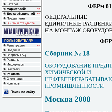
Каталог
ФЕРм 81-
Маркетплейс
<<
Доска объявлений
<<
ФЕДЕРАЛЬНЫЕ
Подшипники
ЕДИНИЧНЫЕ РАСЦЕНК
ГОСТы и стандарты
НА МОНТАЖ ОБОРУДО
ФЕР
ПОЛЬЗОВАТЕЛЯМ
Регистрация
<<
Подписка
Сборник № 18
Вопросы FAQ
Разделы
ОБОРУДОВАНИЕ ПРЕД
Информеры
Выставки
ХИМИЧЕСКОЙ И
Реклама
НЕФТЕПЕРЕРАБАТЫВА
О компании
Контакты
ПРОМЫШЛЕННОСТИ
Поиск по сайту
Москва 2008