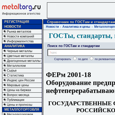
РЕГИСТРАЦИЯ
Справочник по ГОСТам и стандартам
НОВОСТИ
Новости
Аналитика и цены
Металлоторг
Рынка металлов
ГОСТы, стандарты, 
Новости компаний
Информагентства
Поиск по ГОСТам и стандартам
АНАЛИТИКА
Черные металлы
Цветные металлы
Сортировать
по дате
по релевантнос
Драгоценные металлы
Металлолом
Сырье
ФЕРм 2001-18
Статистика
Индекс цен России
Оборудование предп
Мировые цены
нефтеперерабатыва
Цены на биржах
Вопрос месяца
Публикации
ГОСУДАРСТВЕННЫЕ
Цены и прогнозы
РОССИЙСКО
МЕТАЛЛОТОРГОВЛЯ
Металлоторговля