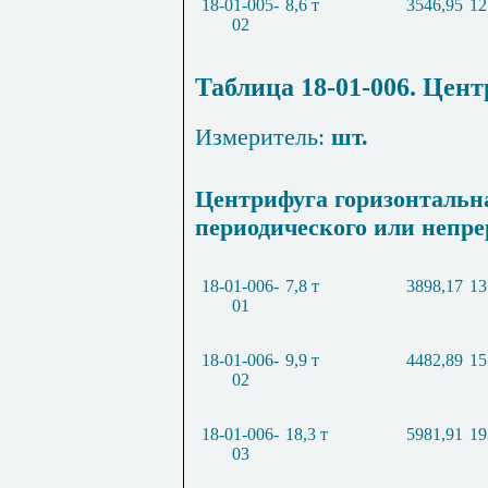
18-01-005-
8,6 т
3546,95
12
02
Таблица 18-01-006. Цен
Измеритель:
шт.
Центрифуга горизонтальн
периодического или непре
18-01-006-
7,8 т
3898,17
13
01
18-01-006-
9,9 т
4482,89
15
02
18-01-006-
18,3 т
5981,91
19
03