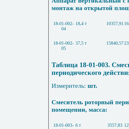
Аппарат вертикальный с
монтаж на открытой площ
18-01-002-
18,4 т
10357,91
16
04
18-01-002-
37,5 т
15840,57
23
05
Таблица 18-01-003. Сме
периодического действи
Измеритель:
шт.
Смеситель роторный пери
помещении, масса:
18-01-003-
6 т
3557,83
12