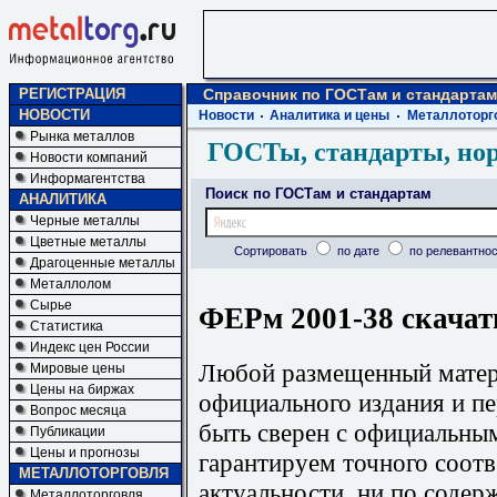
РЕГИСТРАЦИЯ
Справочник по ГОСТам и стандартам
НОВОСТИ
Новости
Аналитика и цены
Металлоторг
Рынка металлов
ГОСТы, стандарты, но
Новости компаний
Информагентства
Поиск по ГОСТам и стандартам
АНАЛИТИКА
Черные металлы
Цветные металлы
Сортировать
по дате
по релевантнос
Драгоценные металлы
Металлолом
Сырье
ФЕРм 2001-38 скачат
Статистика
Индекс цен России
Любой размещенный матери
Мировые цены
Цены на биржах
официального издания и п
Вопрос месяца
быть сверен с официальны
Публикации
Цены и прогнозы
гарантируем точного соотв
МЕТАЛЛОТОРГОВЛЯ
актуальности, ни по содер
Металлоторговля