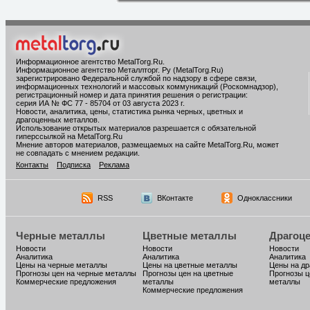
Информационное агентство MetalTorg.Ru
.
Информационное агентство Металлторг. Ру (MetalTorg.Ru)
зарегистрировано Федеральной службой по надзору в сфере связи,
информационных технологий и массовых коммуникаций (Роскомнадзор),
регистрационный номер и дата принятия решения о регистрации:
серия ИА № ФС 77 - 85704 от 03 августа 2023 г.
Новости, аналитика, цены, статистика рынка черных, цветных и
драгоценных металлов.
Использование открытых материалов разрешается с обязательной
гиперссылкой на MetalTorg.Ru
Мнение авторов материалов, размещаемых на сайте MetalTorg.Ru, может
не совпадать с мнением редакции.
Контакты
Подписка
Реклама
RSS
ВКонтакте
Одноклассники
Черные металлы
Цветные металлы
Драгоц
Новости
Новости
Новости
Аналитика
Аналитика
Аналитика
Цены на черные металлы
Цены на цветные металлы
Цены на д
Прогнозы цен на черные металлы
Прогнозы цен на цветные
Прогнозы ц
Коммерческие предложения
металлы
металлы
Коммерческие предложения