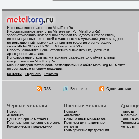
Информационное агентство MetalTorg.Ru
.
Информационное агентство Металлторг. Ру (MetalTorg.Ru)
зарегистрировано Федеральной службой по надзору в сфере связи,
информационных технологий и массовых коммуникаций (Роскомнадзор),
регистрационный номер и дата принятия решения о регистрации:
серия ИА № ФС 77 - 85704 от 03 августа 2023 г.
Новости, аналитика, цены, статистика рынка черных, цветных и
драгоценных металлов.
Использование открытых материалов разрешается с обязательной
гиперссылкой на MetalTorg.Ru
Мнение авторов материалов, размещаемых на сайте MetalTorg.Ru, может
не совпадать с мнением редакции.
Контакты
Подписка
Реклама
RSS
ВКонтакте
Одноклассники
Черные металлы
Цветные металлы
Драгоц
Новости
Новости
Новости
Аналитика
Аналитика
Аналитика
Цены на черные металлы
Цены на цветные металлы
Цены на д
Прогнозы цен на черные металлы
Прогнозы цен на цветные
Прогнозы ц
Коммерческие предложения
металлы
металлы
Коммерческие предложения