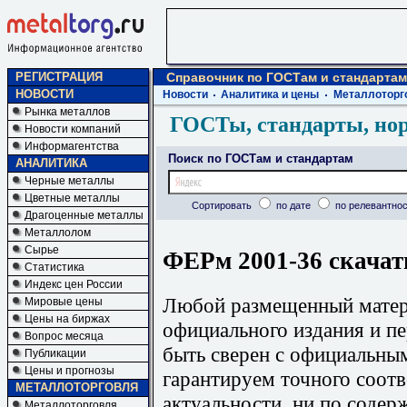
РЕГИСТРАЦИЯ
Справочник по ГОСТам и стандартам
НОВОСТИ
Новости
Аналитика и цены
Металлоторг
Рынка металлов
ГОСТы, стандарты, но
Новости компаний
Информагентства
Поиск по ГОСТам и стандартам
АНАЛИТИКА
Черные металлы
Цветные металлы
Сортировать
по дате
по релевантнос
Драгоценные металлы
Металлолом
Сырье
ФЕРм 2001-36 скачат
Статистика
Индекс цен России
Любой размещенный матери
Мировые цены
Цены на биржах
официального издания и п
Вопрос месяца
быть сверен с официальны
Публикации
Цены и прогнозы
гарантируем точного соотв
МЕТАЛЛОТОРГОВЛЯ
актуальности, ни по содер
Металлоторговля