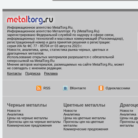
Информационное агентство MetalTorg.Ru
.
Информационное агентство Металлторг. Ру (MetalTorg.Ru)
зарегистрировано Федеральной службой по надзору в сфере связи,
информационных технологий и массовых коммуникаций (Роскомнадзор),
регистрационный номер и дата принятия решения о регистрации:
серия ИА № ФС 77 - 85704 от 03 августа 2023 г.
Новости, аналитика, цены, статистика рынка черных, цветных и
драгоценных металлов.
Использование открытых материалов разрешается с обязательной
гиперссылкой на MetalTorg.Ru
Мнение авторов материалов, размещаемых на сайте MetalTorg.Ru, может
не совпадать с мнением редакции.
Контакты
Подписка
Реклама
RSS
ВКонтакте
Одноклассники
Черные металлы
Цветные металлы
Драгоц
Новости
Новости
Новости
Аналитика
Аналитика
Аналитика
Цены на черные металлы
Цены на цветные металлы
Цены на д
Прогнозы цен на черные металлы
Прогнозы цен на цветные
Прогнозы ц
Коммерческие предложения
металлы
металлы
Коммерческие предложения