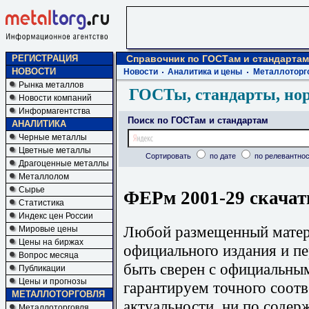
РЕГИСТРАЦИЯ
Справочник по ГОСТам и стандартам
НОВОСТИ
Новости
Аналитика и цены
Металлоторг
Рынка металлов
ГОСТы, стандарты, но
Новости компаний
Информагентства
Поиск по ГОСТам и стандартам
АНАЛИТИКА
Черные металлы
Цветные металлы
Сортировать
по дате
по релевантнос
Драгоценные металлы
Металлолом
Сырье
ФЕРм 2001-29 скачат
Статистика
Индекс цен России
Любой размещенный матери
Мировые цены
Цены на биржах
официального издания и п
Вопрос месяца
быть сверен с официальны
Публикации
Цены и прогнозы
гарантируем точного соотв
МЕТАЛЛОТОРГОВЛЯ
актуальности, ни по содер
Металлоторговля