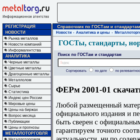
РЕГИСТРАЦИЯ
Справочник по ГОСТам и стандартам
НОВОСТИ
Новости
Аналитика и цены
Металлоторг
Рынка металлов
ГОСТы, стандарты, но
Новости компаний
Информагентства
Поиск по ГОСТам и стандартам
АНАЛИТИКА
Черные металлы
Цветные металлы
Сортировать
по дате
по релевантнос
Драгоценные металлы
Металлолом
Сырье
ФЕРм 2001-01 скачат
Статистика
Индекс цен России
Любой размещенный матери
Мировые цены
Цены на биржах
официального издания и п
Вопрос месяца
быть сверен с официальны
Публикации
Цены и прогнозы
гарантируем точного соотв
МЕТАЛЛОТОРГОВЛЯ
актуальности, ни по содер
Металлоторговля