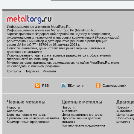
Информационное агентство MetalTorg.Ru
.
Информационное агентство Металлторг. Ру (MetalTorg.Ru)
зарегистрировано Федеральной службой по надзору в сфере связи,
информационных технологий и массовых коммуникаций (Роскомнадзор),
регистрационный номер и дата принятия решения о регистрации:
серия ИА № ФС 77 - 85704 от 03 августа 2023 г.
Новости, аналитика, цены, статистика рынка черных, цветных и
драгоценных металлов.
Использование открытых материалов разрешается с обязательной
гиперссылкой на MetalTorg.Ru
Мнение авторов материалов, размещаемых на сайте MetalTorg.Ru, может
не совпадать с мнением редакции.
Контакты
Подписка
Реклама
RSS
ВКонтакте
Одноклассники
Черные металлы
Цветные металлы
Драгоц
Новости
Новости
Новости
Аналитика
Аналитика
Аналитика
Цены на черные металлы
Цены на цветные металлы
Цены на д
Прогнозы цен на черные металлы
Прогнозы цен на цветные
Прогнозы ц
Коммерческие предложения
металлы
металлы
Коммерческие предложения