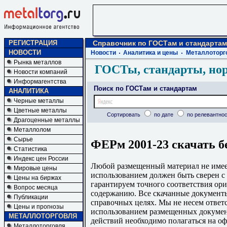
РЕГИСТРАЦИЯ
Справочник по ГОСТам и стандартам
НОВОСТИ
Новости
Аналитика и цены
Металлоторг
Рынка металлов
ГОСТы, стандарты, но
Новости компаний
Информагентства
Поиск по ГОСТам и стандартам
АНАЛИТИКА
Черные металлы
Цветные металлы
Сортировать
по дате
по релевантнос
Драгоценные металлы
Металлолом
Сырье
ФЕРм 2001-23 скачать б
Статистика
Индекс цен России
Любой размещенный материал не имеет
Мировые цены
использованием должен быть сверен 
Цены на биржах
гарантируем точного соответствия ори
Вопрос месяца
содержанию. Все скачанные документы
Публикации
справочных целях. Мы не несем ответс
Цены и прогнозы
использованием размещенных докумен
МЕТАЛЛОТОРГОВЛЯ
действий необходимо полагаться на о
Металлоторговля