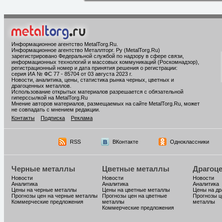
Информационное агентство MetalTorg.Ru
.
Информационное агентство Металлторг. Ру (MetalTorg.Ru)
зарегистрировано Федеральной службой по надзору в сфере связи,
информационных технологий и массовых коммуникаций (Роскомнадзор),
регистрационный номер и дата принятия решения о регистрации:
серия ИА № ФС 77 - 85704 от 03 августа 2023 г.
Новости, аналитика, цены, статистика рынка черных, цветных и
драгоценных металлов.
Использование открытых материалов разрешается с обязательной
гиперссылкой на MetalTorg.Ru
Мнение авторов материалов, размещаемых на сайте MetalTorg.Ru, может
не совпадать с мнением редакции.
Контакты
Подписка
Реклама
RSS
ВКонтакте
Одноклассники
Черные металлы
Цветные металлы
Драгоц
Новости
Новости
Новости
Аналитика
Аналитика
Аналитика
Цены на черные металлы
Цены на цветные металлы
Цены на д
Прогнозы цен на черные металлы
Прогнозы цен на цветные
Прогнозы ц
Коммерческие предложения
металлы
металлы
Коммерческие предложения