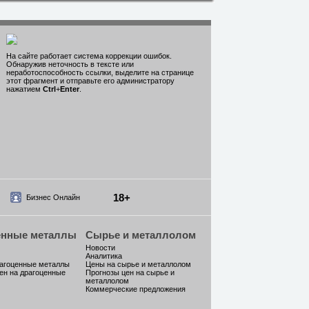
На сайте работает система коррекции ошибок.
Обнаружив неточность в тексте или
неработоспособность ссылки, выделите на странице
этот фрагмент и отправьте его администратору
нажатием
Ctrl
+
Enter
.
18+
Бизнес Онлайн
енные металлы
Сырье и металлолом
Новости
Аналитика
рагоценные металлы
Цены на сырье и металлолом
ен на драгоценные
Прогнозы цен на сырье и
металлолом
Коммерческие предложения