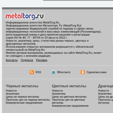
Информационное агентство MetalTorg.Ru
.
Информационное агентство Металлторг. Ру (MetalTorg.Ru)
зарегистрировано Федеральной службой по надзору в сфере связи,
информационных технологий и массовых коммуникаций (Роскомнадзор),
регистрационный номер и дата принятия решения о регистрации:
серия ИА № ФС 77 - 85704 от 03 августа 2023 г.
Новости, аналитика, цены, статистика рынка черных, цветных и
драгоценных металлов.
Использование открытых материалов разрешается с обязательной
гиперссылкой на MetalTorg.Ru
Мнение авторов материалов, размещаемых на сайте MetalTorg.Ru, может
не совпадать с мнением редакции.
Контакты
Подписка
Реклама
RSS
ВКонтакте
Одноклассники
Черные металлы
Цветные металлы
Драгоц
Новости
Новости
Новости
Аналитика
Аналитика
Аналитика
Цены на черные металлы
Цены на цветные металлы
Цены на д
Прогнозы цен на черные металлы
Прогнозы цен на цветные
Прогнозы ц
Коммерческие предложения
металлы
металлы
Коммерческие предложения