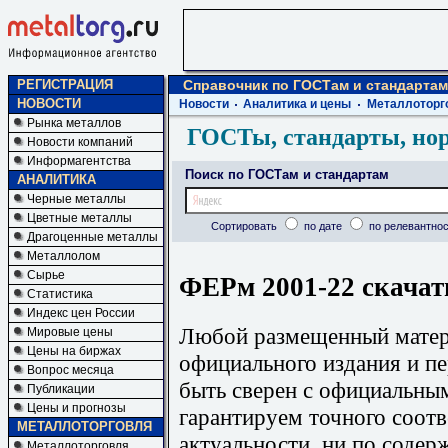
РЕГИСТРАЦИЯ
Справочник по ГОСТам и стандартам
НОВОСТИ
Новости
Аналитика и цены
Металлоторг
Рынка металлов
ГОСТы, стандарты, но
Новости компаний
Информагентства
Поиск по ГОСТам и стандартам
АНАЛИТИКА
Черные металлы
Цветные металлы
Сортировать
по дате
по релевантнос
Драгоценные металлы
Металлолом
Сырье
ФЕРм 2001-22 скачат
Статистика
Индекс цен России
Любой размещенный матери
Мировые цены
Цены на биржах
официального издания и п
Вопрос месяца
быть сверен с официальны
Публикации
Цены и прогнозы
гарантируем точного соотв
МЕТАЛЛОТОРГОВЛЯ
актуальности, ни по содер
Металлоторговля