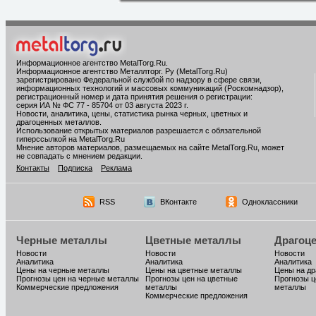
Информационное агентство MetalTorg.Ru
.
Информационное агентство Металлторг. Ру (MetalTorg.Ru)
зарегистрировано Федеральной службой по надзору в сфере связи,
информационных технологий и массовых коммуникаций (Роскомнадзор),
регистрационный номер и дата принятия решения о регистрации:
серия ИА № ФС 77 - 85704 от 03 августа 2023 г.
Новости, аналитика, цены, статистика рынка черных, цветных и
драгоценных металлов.
Использование открытых материалов разрешается с обязательной
гиперссылкой на MetalTorg.Ru
Мнение авторов материалов, размещаемых на сайте MetalTorg.Ru, может
не совпадать с мнением редакции.
Контакты
Подписка
Реклама
RSS
ВКонтакте
Одноклассники
Черные металлы
Цветные металлы
Драгоц
Новости
Новости
Новости
Аналитика
Аналитика
Аналитика
Цены на черные металлы
Цены на цветные металлы
Цены на д
Прогнозы цен на черные металлы
Прогнозы цен на цветные
Прогнозы ц
Коммерческие предложения
металлы
металлы
Коммерческие предложения