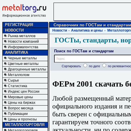
РЕГИСТРАЦИЯ
Справочник по ГОСТам и стандартам
НОВОСТИ
Новости
Аналитика и цены
Металлоторг
Рынка металлов
ГОСТы, стандарты, но
Новости компаний
Информагентства
Поиск по ГОСТам и стандартам
АНАЛИТИКА
Черные металлы
Цветные металлы
Сортировать
по дате
по релевантнос
Драгоценные металлы
Металлолом
Сырье
ФЕРм 2001 скачать б
Статистика
Индекс цен России
Любой размещенный матери
Мировые цены
Цены на биржах
официального издания и п
Вопрос месяца
быть сверен с официальны
Публикации
Цены и прогнозы
гарантируем точного соотв
МЕТАЛЛОТОРГОВЛЯ
актуальности, ни по содер
Металлоторговля