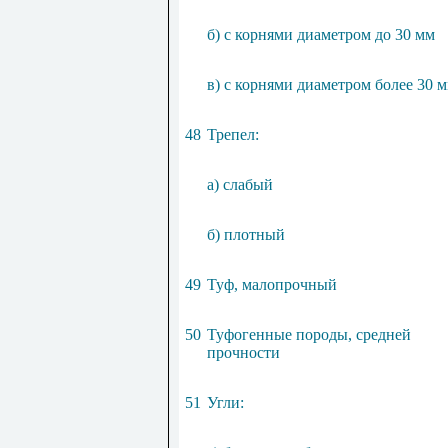
б) с корнями диаметром до 30 мм
в) с корнями диаметром более 30 
48
Трепел:
а) слабый
б) плотный
49
Туф, малопрочный
50
Туфогенные породы, средней
прочности
51
Угли: