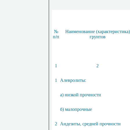
№
Наименование (характеристика)
п/п
грунтов
1
2
1
Алевролиты:
а) низкой прочности
б) малопрочные
2
Андезиты, средней прочности