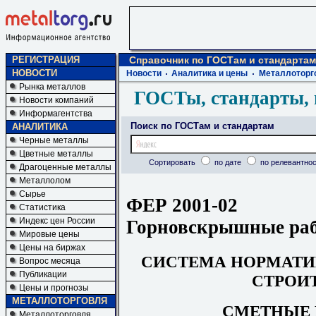
РЕГИСТРАЦИЯ
Справочник по ГОСТам и стандартам
НОВОСТИ
Новости
Аналитика и цены
Металлоторг
Рынка металлов
ГОСТы, стандарты, 
Новости компаний
Информагентства
Поиск по ГОСТам и стандартам
АНАЛИТИКА
Черные металлы
Цветные металлы
Сортировать
по дате
по релевантнос
Драгоценные металлы
Металлолом
Сырье
ФЕР 2001-02
Статистика
Индекс цен России
Горновскрышные ра
Мировые цены
Цены на биржах
СИСТЕМА НОРМАТИ
Вопрос месяца
Публикации
СТРОИ
Цены и прогнозы
МЕТАЛЛОТОРГОВЛЯ
СМЕТНЫЕ
Металлоторговля