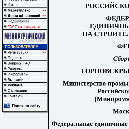
РОССИЙСКО
Каталог
Маркетплейс
<<
Доска объявлений
<<
ФЕДЕ
Подшипники
ЕДИНИЧНЫ
ГОСТы и стандарты
НА СТРОИТЕ
ФЕР
ПОЛЬЗОВАТЕЛЯМ
Регистрация
<<
Сбор
Подписка
Вопросы FAQ
Разделы
ГОРНОВСКР
Информеры
Выставки
Министерство промыш
Реклама
Российско
О компании
Контакты
(Минпромэн
Поиск по сайту
Моск
Федеральные единичные 