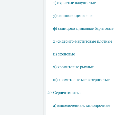
т) охристые валунистые
у) свинцово-цинковые
ф) свинцово-цинковые баритовые
х) сидерито-мартитовые плотные
ц) сфеновые
ч) хромитовые рыхлые
ш) хромитовые мелкозернистые
40
Серпентиниты:
а) выщелоченные, малопрочные