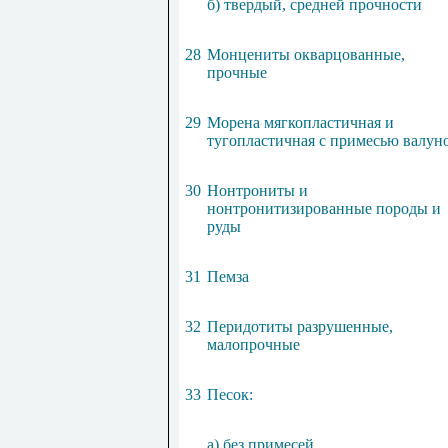
б) твердый, средней прочности
28
Монцениты окварцованные,
прочные
29
Морена мягкопластичная и
тугопластичная с примесью валун
30
Нонтрониты и
нонтронитизированные породы и
руды
31
Пемза
32
Перидотиты разрушенные,
малопрочные
33
Песок:
а) без примесей