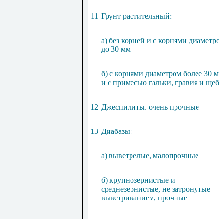
11
Грунт растительный:
а) без корней и с корнями диаметр
до 30 мм
б) с корнями диаметром более 30 
и с примесью гальки, гравия и ще
12
Джеспилиты, очень прочные
13
Диабазы:
а) выветрелые, малопрочные
б) крупнозернистые и
среднезернистые, не затронутые
выветриванием, прочные