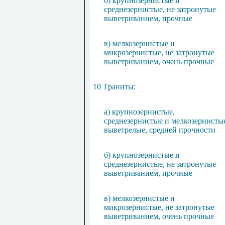
б) крупнозернистые и
среднезернистые, не затронутые
выветриванием, прочные
в) мелкозернистые и
микрозернистые, не затронутые
выветриванием, очень прочные
10
Граниты:
а) крупнозернистые,
среднезернистые и мелкозернисты
выветрелые, средней прочности
б) крупнозернистые и
среднезернистые, не затронутые
выветриванием, прочные
в) мелкозернистые и
микрозернистые, не затронутые
выветриванием, очень прочные