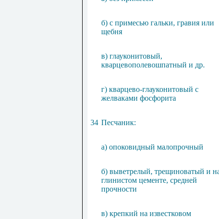
б) с примесью гальки, гравия или
щебня
в) глауконитовый,
кварцевополевошпатный и др.
г) кварцево-глауконитовый с
желваками фосфорита
34
Песчаник:
а) опоковидный малопрочный
б) выветрелый, трещиноватый и н
глинистом цементе, средней
прочности
в) крепкий на известковом