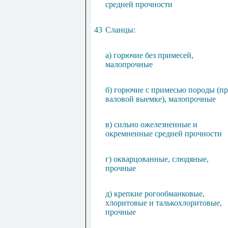
средней прочности
43
Сланцы:
а) горючие без примесей,
малопрочные
б) горючие с примесью породы (п
валовой выемке), малопрочные
в) сильно ожелезненные и
окремненные средней прочности
г) окварцованные, слюдяные,
прочные
д) крепкие рогообманковые,
хлоритовые и талькохлоритовые,
прочные