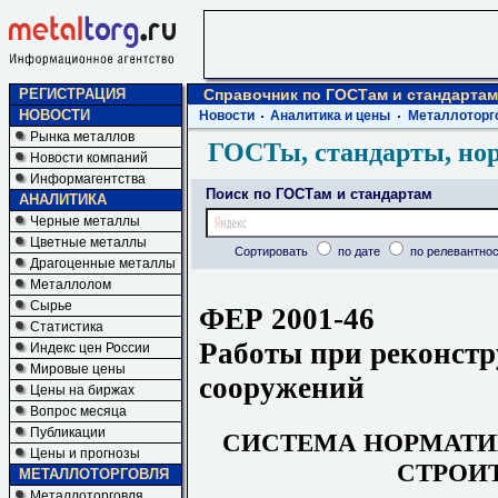
РЕГИСТРАЦИЯ
Справочник по ГОСТам и стандартам
НОВОСТИ
Новости
Аналитика и цены
Металлоторг
Рынка металлов
ГОСТы, стандарты, но
Новости компаний
Информагентства
Поиск по ГОСТам и стандартам
АНАЛИТИКА
Черные металлы
Цветные металлы
Сортировать
по дате
по релевантнос
Драгоценные металлы
Металлолом
Сырье
ФЕР 2001-46
Статистика
Работы при реконстр
Индекс цен России
Мировые цены
сооружений
Цены на биржах
Вопрос месяца
Публикации
СИСТЕМА НОРМАТИ
Цены и прогнозы
СТРОИ
МЕТАЛЛОТОРГОВЛЯ
Металлоторговля