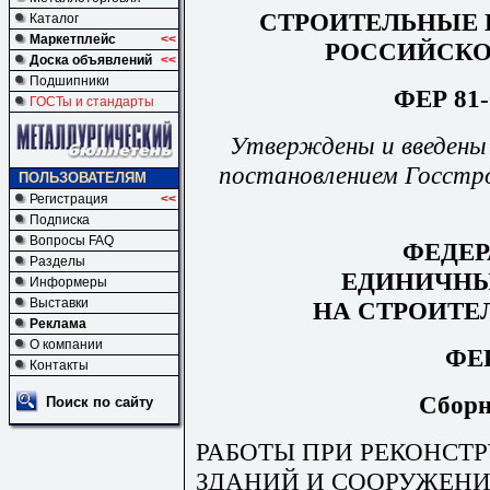
СТРОИТЕЛЬНЫЕ 
Каталог
Маркетплейс
<<
РОССИЙСКО
Доска объявлений
<<
Подшипники
ФЕР 81-
ГОСТы и стандарты
Утверждены и введены в
постановлением Госстро
ПОЛЬЗОВАТЕЛЯМ
Регистрация
<<
Подписка
Вопросы FAQ
ФЕДЕ
Разделы
ЕДИНИЧНЫ
Информеры
Выставки
НА СТРОИТЕ
Реклама
О компании
ФЕР
Контакты
Сборн
Поиск по сайту
РАБОТЫ ПРИ РЕКОНСТ
ЗДАНИЙ И СООРУЖЕН