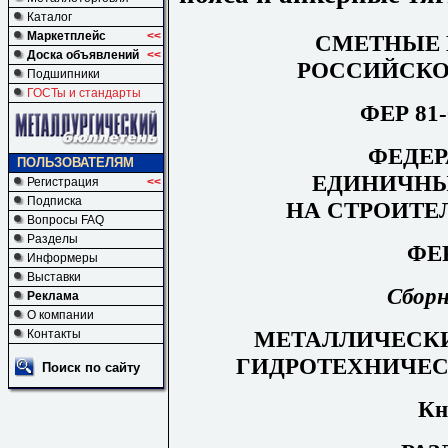
Каталог
Маркетплейс
<<
СМЕТНЫЕ
Доска объявлений
<<
РОССИЙСКО
Подшипники
ГОСТы и стандарты
ФЕР 81-
ФЕДЕ
ПОЛЬЗОВАТЕЛЯМ
ЕДИНИЧНЫ
Регистрация
<<
Подписка
НА СТРОИТЕ
Вопросы FAQ
Разделы
ФЕР
Информеры
Выставки
Сборн
Реклама
О компании
МЕТАЛЛИЧЕСК
Контакты
ГИДРОТЕХНИЧЕ
Поиск по сайту
Кн