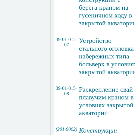
берега краном
на
гусеничном ходу
в
закрытой
акватори
39-01-015-
Устройство
07
стального
оголовка
набережных
типа
больверк
в
условия
закрытой
акватори
39-01-015-
Раскрепление свай
08
плавучим краном в
условиях закрытой
акватории
(201-9002)
Конструкции