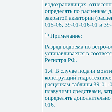
водохранилищах
,
отнесенн
определять по расценкам д
закрытой акватории (расце
015
-
08, 39-01-016
-
01 и 39
1)
Примечание:
Разряд водоема по в
ет
ро-в
устанавливается в соответ
Регистра РФ.
1.4. В случае подачи мон
к
о
нструкций гидротехниче
расценкам таблицы
39-01-
плавучими средствами
,
зат
определять дополнительно 
016.