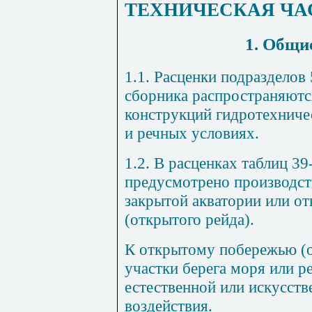
ТЕХНИЧЕСКАЯ ЧА
1. Общи
1
.1.
Расценки подраз
д
елов 
сборника распространяютс
к
онструкций гидротехниче
и речных условиях.
1.2. В расцен
к
ах таблиц 39
предусмотрено производст
закрытой акватории или о
(открытого рейда).
К открытому побережью (о
участки берега моря или р
естественной или искусств
воздействия.