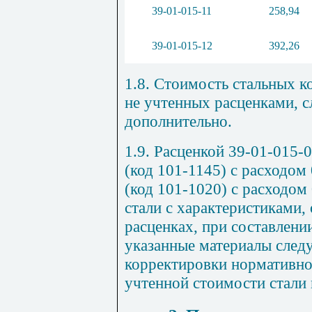
39-01-015-11
258
,
94
39-01-015-12
392
,
26
1.8. С
то
имость стальных к
не учтенных расценками
,
с
дополнительно.
1.9. Расценкой
39-01-015
-
0
(код 101-
11
45) с расходом 
(код 101-1020) с расходом 
стали с характеристиками
,
расценках
,
пр
и
составлени
указанные
м
атериалы след
коррек
т
ировки нормативно
учтенной сто
и
мости стали 