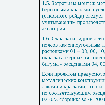
1.5. Затраты на монтаж ме
береговыми кранами в усл
(открытого рейда) следует
учитывающим производств
акватории.
1.6. Окраска и гидроизоля
поясов каменноугольным л
расценками 0
1 ÷ 03
, 06, 10
окраска анкерных тяг сме
битума - расценками 04, 05
Если проектом предусмотр
металлических конструкци
лаками и красками
,
то эти 
по соответствующим расц
02
-
023 сборника ФЕР-200