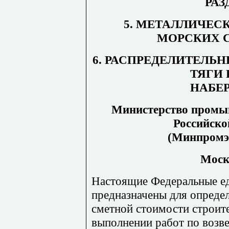
РАЗ
5. МЕТАЛЛИЧЕС
МОРСКИХ 
6. РАСПРЕДЕЛИТЕЛЬ
ТЯГИ
НАБЕ
Министерство промыш
Российско
(
М
и
нп
ро
м
э
Моск
Настоящие Федеральные е
предназначены для определ
сметной стоимости строит
выполнении работ по возв