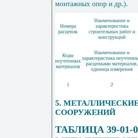
монтажных опор и др.).
Наименование
и
Номера
характерис
т
ика
расценок
строительных
работ
и
конструкций
Наименование
и
Коды
характеристика
неучтенн
неучтенных
расценками
материалов
,
материалов
единица
измерения
1
2
5. МЕТАЛЛИЧЕСКИ
СООРУЖЕНИЙ
ТАБЛИЦА 39-01-