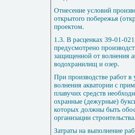
Отнесение условий произво
открытого побережья (откр
проектом.
1.3. В расценках 39-01-021
предусмотрено производст
защищенной от волнения а
водохранилищ и озер.
При производстве работ в
волнения акватории с при
м
плавуч
и
х средств необход
охранные (дежурные) букс
которых должны бы
т
ь обо
организации строительства
Затраты на выполнение раб