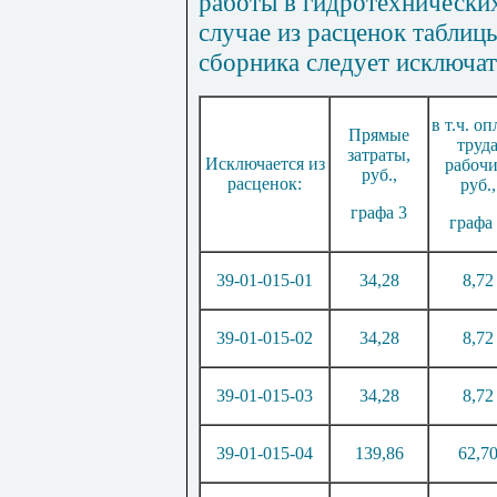
работы в гидротехнически
случае из расценок табли
сборника следует исключат
в т.ч. оп
Прямые
труд
затра
т
ы,
Исключается из
рабочи
руб.,
расценок:
руб.,
графа 3
графа
39-01-015
-
01
34,28
8,72
39-01-015
-
02
34
,
28
8
,
72
39-01-015
-
03
34,28
8,72
39-01-015
-
04
139,86
62,7