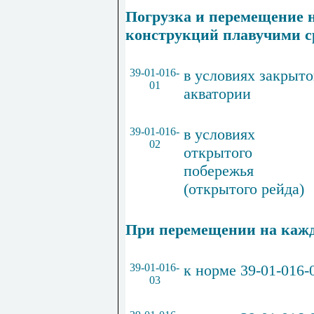
Погрузка и перемещение 
конструкций плавучими с
39-01-016-
в
условиях
закрыто
01
акватории
39-01-01
6
-
в
условиях
02
открытого
побережья
(
открытого
рейда
)
При перемещении на каж
39-01-016-
к
норме
39-01-016-
03