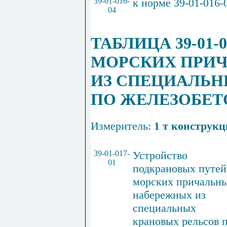
39-01-016-
к
норме
39-01-016-
04
ТАБЛИЦА 39-01
МОРСК
ИХ ПРИ
ИЗ СПЕЦИАЛЬН
ПО ЖЕЛЕЗОБЕ
Измеритель
:
1
т
конструкц
39-01-017-
Устройство
01
подкрановых путей
морских
причальн
набережных
из
специальных
крановых
рельсов