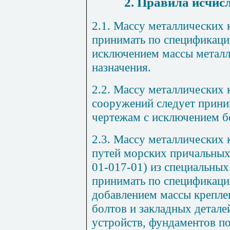
2. Правила исчис
2
.1.
Массу металлических 
принимать по спе
ц
ификаци
исключением массы метал
назначения.
2.2. Массу металлических
сооружений следует прини
чертежам с исключением бо
2.3. Массу металлических
путей морских причальных
01-017
-
01) из специальных
принимать по спецификаци
добавлением массы крепле
болтов и закладных детал
устройств
,
фундаментов по