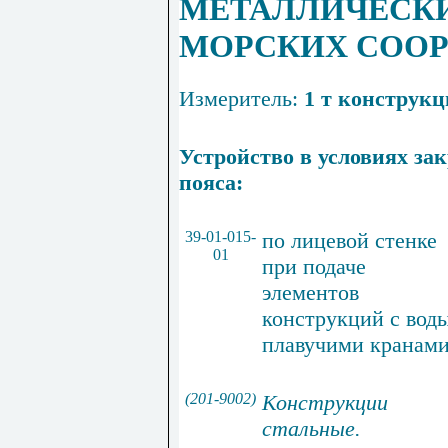
МЕТАЛЛИЧЕСКИ
МОРСКИХ СОО
Измеритель
:
1
т
конструкц
Устройство в условиях за
пояса:
39-01-015-
по
лицевой
стенке
01
при подаче
элементов
конструкций
с
вод
плавучими кранам
(201-9002)
Ко
н
струкции
стальные
.