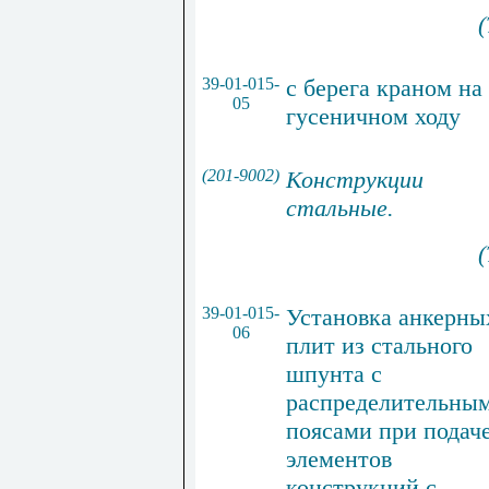
(
39-01-015-
с берега краном на
05
гусеничном ходу
(201-9002)
Конструкции
стальные
.
(
39-01-015-
Установка
анкерны
06
плит из
стального
шпунта
с
распределительны
поясами
при
подач
элементов
конструкций
с