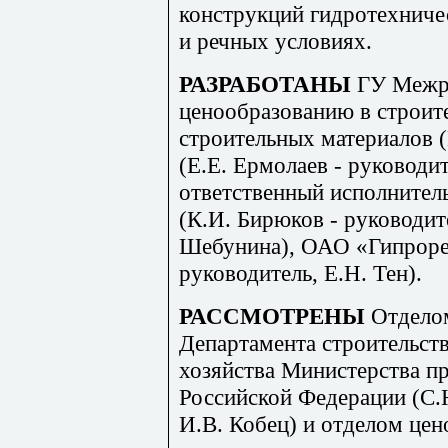
конструкций гидротехниче
и речных условиях.
РАЗРАБОТАНЫ
ГУ Межр
ценообразованию в строит
строительных материалов (
(Е.Е. Ермолаев - руководи
ответственный исполнител
(К
.И
. Бирюков - руководит
Шеб
у
нина), ОАО
«
Г
и
прор
руководитель, Е.Н. Тен).
РАССМОТРЕНЫ
Отдело
Департамента строительст
хозяйства Министерства п
Российской Федерации (С.
И
.В. К
обец) и отделом це