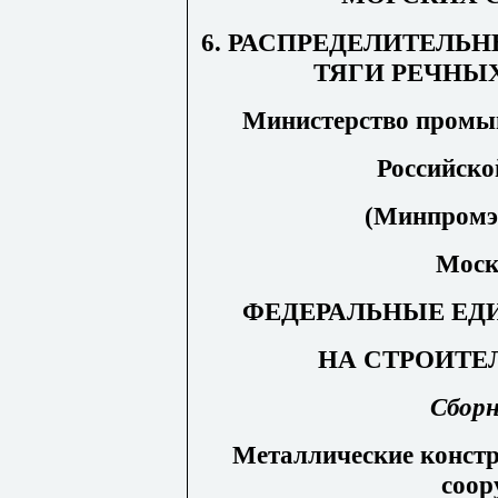
6. РАСПРЕДЕЛИТЕЛЬ
ТЯГИ РЕЧНЫ
М
и
нистерство промы
Росс
и
йско
(Минпромэн
Моск
ФЕДЕРАЛЬНЫЕ ЕД
НА СТРОИТЕ
Сборн
Металлические констр
соор