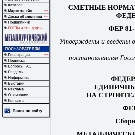
Каталог
СМЕТНЫЕ НОРМА
Маркетплейс
<<
ФЕД
Доска объявлений
<<
Подшипники
ФЕР 81-
ГОСТы и стандарты
Утверждены и введены в
ПОЛЬЗОВАТЕЛЯМ
Регистрация
<<
постановлением Госст
Подписка
Вопросы FAQ
Разделы
ФЕДЕ
Информеры
Выставки
ЕДИНИЧНЫ
Реклама
НА СТРОИТЕ
О компании
Контакты
ФЕР
Поиск по сайту
Сборн
МЕТАЛЛИЧЕСК