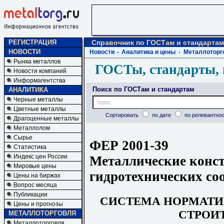
РЕГИСТРАЦИЯ
Справочник по ГОСТам и стандартам
НОВОСТИ
Новости
Аналитика и цены
Металлоторг
Рынка металлов
ГОСТы, стандарты, 
Новости компаний
Информагентства
Поиск по ГОСТам и стандартам
АНАЛИТИКА
Черные металлы
Цветные металлы
Сортировать
по дате
по релевантнос
Драгоценные металлы
Металлолом
Сырье
ФЕР 2001-39
Статистика
Индекс цен России
Металлические конс
Мировые цены
гидротехнических со
Цены на биржах
Вопрос месяца
Публикации
СИСТЕМА НОРМАТИ
Цены и прогнозы
СТРОИ
МЕТАЛЛОТОРГОВЛЯ
Металлоторговля