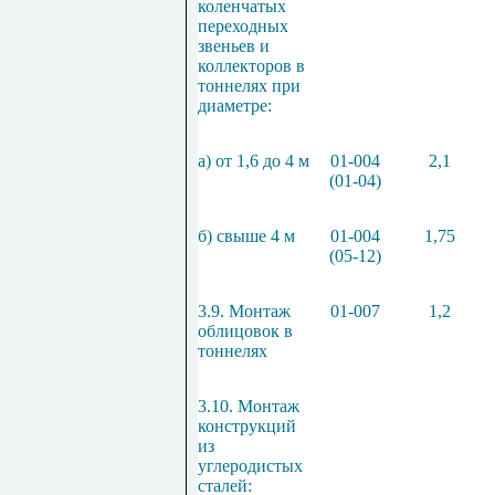
коленчатых
переходных
звеньев и
коллекторов в
тоннелях при
диаметре:
а) от 1,6 до 4 м
01-004
2,1
(01-04)
б) свыше 4 м
01-004
1,75
(05-12)
3.9. Монтаж
01-007
1,2
облицовок в
тоннелях
3.10. Монтаж
конструкций
из
углероди
стых
сталей: