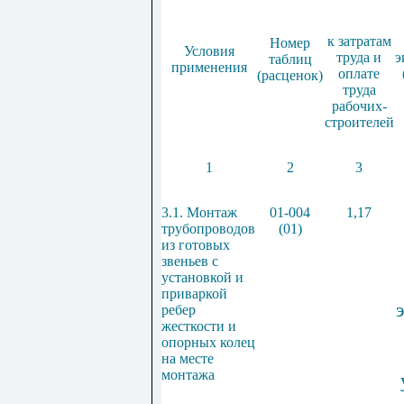
к затратам
Номер
Условия
труда и
э
таблиц
применения
оплате
(расценок)
труда
рабочих-
строителей
1
2
3
3.1. Монтаж
01-004
1,17
трубопроводов
(01)
из г
отовых
звеньев с
установкой и
приваркой
ребер
жесткости и
опорных колец
на месте
монтажа