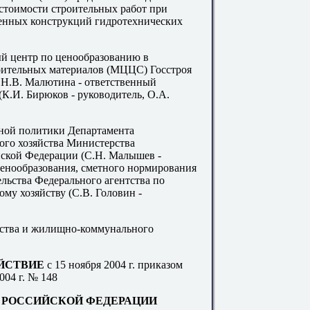
 стоимости строительных работ при
енных конструкций гидротехнических
 центр по ценообра
з
ованию в
ительных материалов (
М
ЦЦС) Госстроя
 Н
.В. М
ал
ю
тина - ответственный
(К
.И
. Бирюков
- р
уководитель, О
.А
.
ной политик
и
Департамента
ого хозяйства Министерства
ской Федерации (С.Н. Малышев -
ценообразования
,
сметного норм
и
рования
льства Федерального агентства по
му хозяйству (С.В. Головин -
ьства и жилищно-коммунального
ЕЙСТВИЕ
с 15 ноября 2004 г. п
р
иказом
004
г
.
№
148
РОССИЙСКОЙ ФЕДЕРАЦИИ