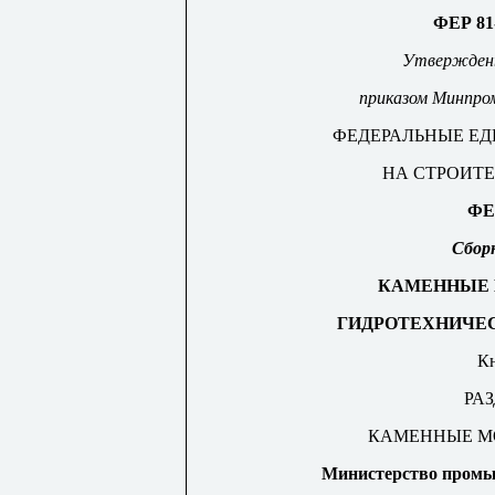
Ф
Е
Р 81
Утверждены 
приказом
М
ин
п
р
о
ФЕДЕРАЛЬНЫЕ Е
НА СТРОИТ
ФЕ
Сбор
КАМЕННЫЕ 
Г
ИД
Р
О
ТЕХНИЧЕ
Кн
РАЗ
КАМЕННЫЕ М
М
и
нистерство промы