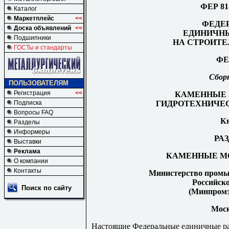
ФЕР 81
Каталог
Маркетплейс
<<
ФЕДЕ
Доска объявлений
<<
ЕДИНИЧНЫ
Подшипники
НА СТРОИТЕ
ГОСТы и стандарты
ФЕ
Сбор
ПОЛЬЗОВАТЕЛЯМ
Регистрация
<<
КАМЕННЫЕ 
ГИДРОТЕХНИЧЕ
Подписка
Вопросы FAQ
Кн
Разделы
Информеры
РАЗ
Выставки
Реклама
КАМЕННЫЕ М
О компании
Контакты
Министерство промы
Российск
Поиск по сайту
(
М
и
нп
ро
м
Моск
Н
а
стоящие Федер
а
льные единичные р