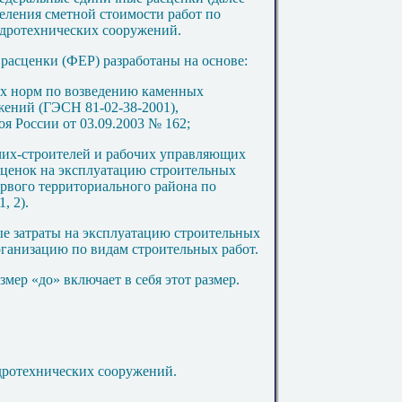
еления сметной стоимости работ по
дротехнических сооружений.
 расценки (Ф
Е
Р) разработаны на основе:
ых норм по возведению каменных
ужений
(ГЭСН 81-02-38-2001
),
оя России от
03
.0
9
.2
003 № 162;
очих-строителей и рабочих управляющих
ценок на эксплуатацию строительных
рвого территориального района по
1,
2).
ые затраты на эксплуатацию строительных
ганизацию по видам строительных работ.
мер «до» включает в себя этот размер.
дротехнических сооружений.