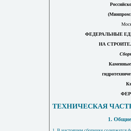
Росс
и
йск
(Минпромэ
Моск
ФЕДЕРАЛЬНЫЕ ЕД
НА СТРОИТЕ
Сбор
Каменные
гидротехниче
Кн
ФЕР
ТЕХНИЧЕСКАЯ ЧАСТ
1. Общи
1. В настоящем сборнике содержатся 