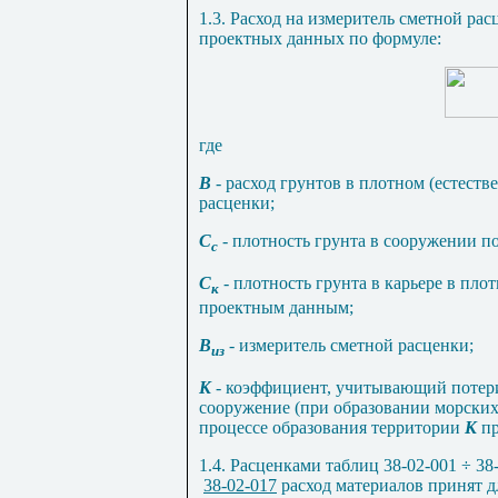
1.3. Расход на измеритель сметной рас
проектных данных по формуле:
где
В
-
расход грунтов в плотном (естест
расценки;
С
-
плот
н
ость грунта в сооружении 
с
С
-
плотность грунта в карьере в пло
к
проектным данным;
В
-
измеритель сметной расценки;
из
К
-
коэффициент, учитывающий потери
сооружение (при образовании морских
процессе образования территории
К
пр
1.4. Расценками
таблиц 38-02-001
÷
38
38-02-017
расход материалов пр
и
нят 