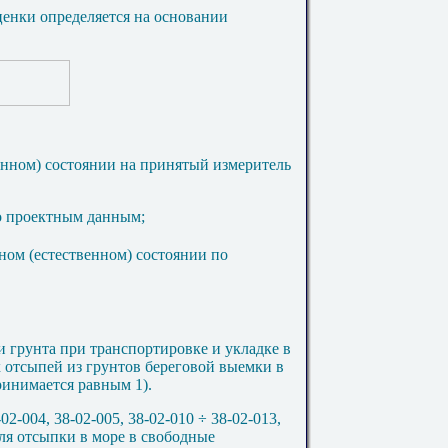
ц
енки определяется на основании
венном) состоянии на принятый измеритель
по проектным данным;
тном (естественном) состоянии по
 грунта при транспортировке и укладке в
 отсыпей из грунтов береговой выемки в
инимается равным
1)
.
-02-004
,
38-02-005
, 38-02-010
÷
38-02-013,
для отсыпки в море в свободные