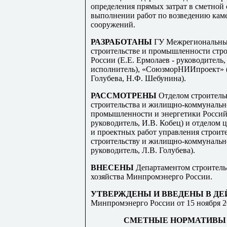
определения прямых затрат в сметной
выполнении работ по возведению кам
сооружений.
РА
ЗР
АБОТАНЫ
ГУ Межрегиональный
строительстве и промышленности стро
России (Е
.
Е. Ермолаев - руководитель,
исполнитель),
«
Со
ю
зморН
ИИ
проект
»
Го
лу
бева, Н.Ф.
Ш
еб
у
нина).
РАССМОТРЕНЫ
Отделом строитель
строительства и жилищно-коммунальн
промышленности и энергетики Россий
руководитель, И
.В. К
обец) и отделом 
и проектных работ управления строите
строительству и жилищно-коммунально
руководитель, Л
.В
. Голубева).
ВНЕСЕНЫ
Департаментом строител
х
озяйства Минпромэнер
г
о России.
УТВЕРЖДЕНЫ И ВВЕДЕНЫ В Д
Минпромэнерго России
от
15
ноября
2
СМЕТНЫЕ НОРМАТИВЫ 