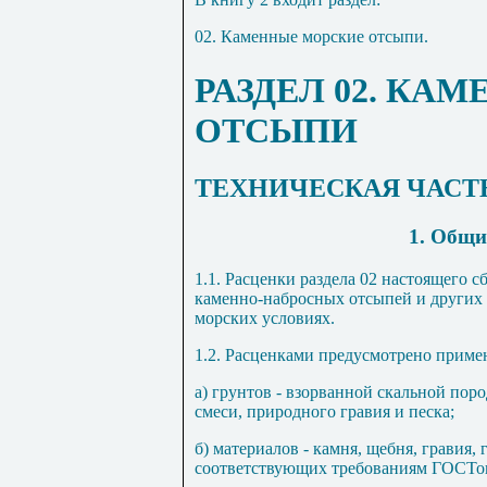
02. Каменные морские отсыпи.
РАЗДЕЛ 02. КА
ОТСЫПИ
ТЕХНИЧЕСКАЯ ЧАСТ
1. Общи
1
.1
. Расце
н
ки раздела 02 настоящего с
к
аме
нн
о-набр
осны
х отсыпей и
д
р
у
гих
морских условиях
.
1.2. Расценками предусмотрено приме
а) грунтов - взорванной скаль
н
ой поро
смеси
,
природного гравия и песка;
б) материалов - камня
,
щебня
,
гравия
,
г
соответствующих требованиям ГОСТо