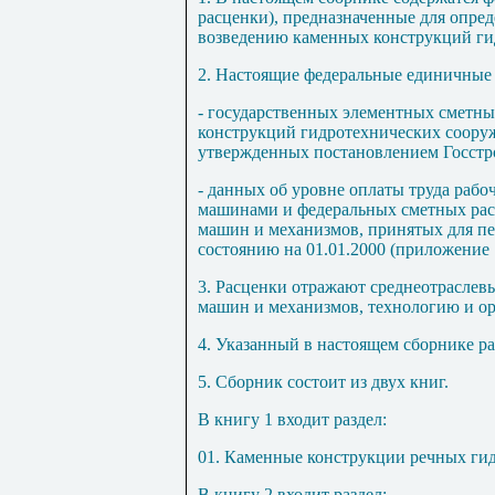
расценки), предназначенные для опред
возведению каменных конструкций ги
2. Настоящие федеральные единичные
- государственных элементных сметн
конструкций гидротехнических соор
утвержденных постановлением Госстр
- данных об уровне оплаты труда раб
машинами и федеральных сметных рас
машин и механизмов, принятых для пе
состоянию на
01
.
01
.2000 (приложение
3. Расценки отражают среднеотраслев
машин и механизмов, технологию и ор
4. Указанный в настоящем сборнике раз
5. Сборник состоит из двух книг.
В книгу 1 входит раздел:
01. Каменные конструкции речных ги
В книгу 2 входит раздел: