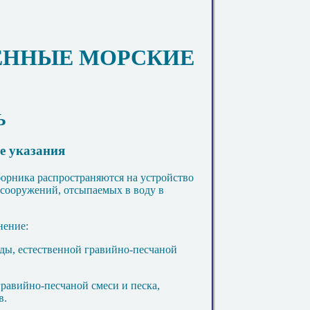
МЕННЫЕ МОРСКИЕ
Ь
е указания
борника распространяются на устройство
сооружений
,
отсыпаемых в воду в
нение:
ды, естественной
г
рав
ийн
о-
п
е
с
ча
н
ой
равийно
-
песчаной смеси и песка
,
в.