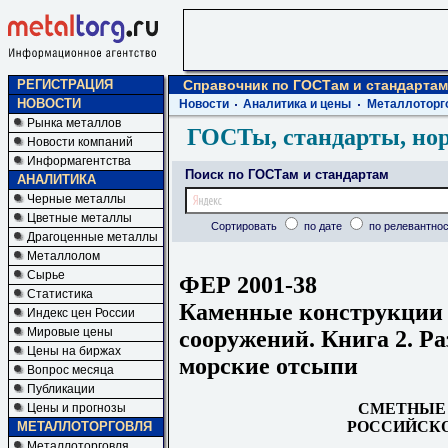
РЕГИСТРАЦИЯ
Справочник по ГОСТам и стандартам
НОВОСТИ
Новости
Аналитика и цены
Металлоторг
Рынка металлов
ГОСТы, стандарты, но
Новости компаний
Информагентства
Поиск по ГОСТам и стандартам
АНАЛИТИКА
Черные металлы
Цветные металлы
Сортировать
по дате
по релевантнос
Драгоценные металлы
Металлолом
Сырье
ФЕР 2001-38
Статистика
Каменные конструкции 
Индекс цен России
Мировые цены
сооружений. Книга 2. Р
Цены на биржах
морские отсыпи
Вопрос месяца
Публикации
СМЕТНЫЕ
Цены и прогнозы
РОССИЙСКО
МЕТАЛЛОТОРГОВЛЯ
Металлоторговля