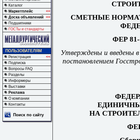
СТРОИ
Каталог
Маркетплейс
<<
СМЕТНЫЕ НОРМА
Доска объявлений
<<
Подшипники
ФЕД
ГОСТы и стандарты
ФЕР 81-
Утверждены и введены в 
ПОЛЬЗОВАТЕЛЯМ
Регистрация
<<
постановлением Госстро
Подписка
Вопросы FAQ
Разделы
Информеры
Выставки
Реклама
ФЕДЕ
О компании
ЕДИНИЧНЫ
Контакты
НА СТРОИТЕ
Поиск по сайту
ФЕР
Сборн