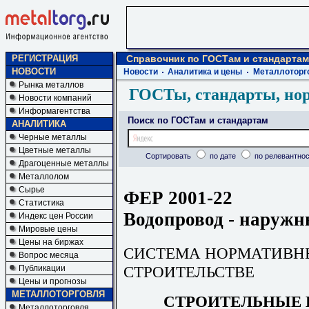
РЕГИСТРАЦИЯ
Справочник по ГОСТам и стандартам
НОВОСТИ
Новости
Аналитика и цены
Металлоторг
Рынка металлов
ГОСТы, стандарты, но
Новости компаний
Информагентства
Поиск по ГОСТам и стандартам
АНАЛИТИКА
Черные металлы
Цветные металлы
Сортировать
по дате
по релевантнос
Драгоценные металлы
Металлолом
Сырье
ФЕР 2001-22
Статистика
Водопровод - наружн
Индекс цен России
Мировые цены
Цены на биржах
СИСТЕМА НОРМАТИВН
Вопрос месяца
СТРОИТЕЛЬСТВЕ
Публикации
Цены и прогнозы
МЕТАЛЛОТОРГОВЛЯ
СТРОИТЕЛЬНЫЕ 
Металлоторговля