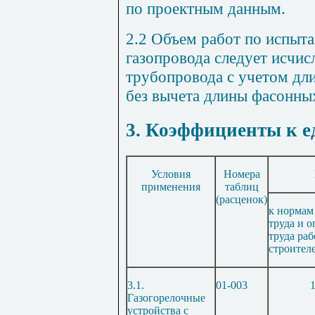
по проектным данным.
2.2 Объем работ по испыт
газопровода следует исчис
трубопровода с учетом дл
без вычета длины фасонных
3. Коэффициенты к 
Условия
Номера
применения
таблиц
(расценок)
к нормам 
труда и о
труда раб
строител
3.1.
01-003
1
Газогорелочные
устройства с