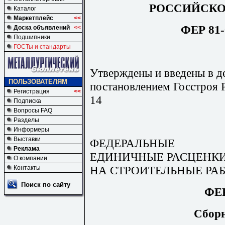
РОССИЙСКО
Каталог
Маркетплейс
<<
ФЕР 81-
Доска объявлений
<<
Подшипники
ГОСТы и стандарты
Утверждены и введены в де
ПОЛЬЗОВАТЕЛЯМ
постановлением Госстроя Р
Регистрация
<<
14
Подписка
Вопросы FAQ
Разделы
Информеры
Выставки
ФЕДЕРАЛЬНЫЕ
Реклама
ЕДИНИЧНЫЕ РАСЦЕНК
О компании
НА СТРОИТЕЛЬНЫЕ РА
Контакты
Поиск по сайту
ФЕР
Сбор