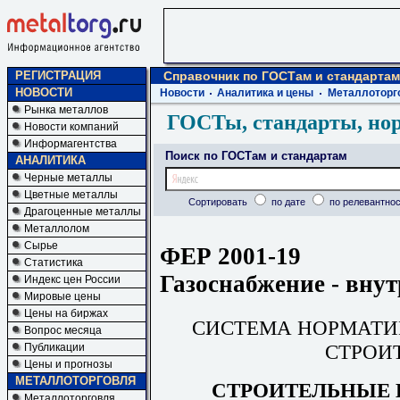
РЕГИСТРАЦИЯ
Справочник по ГОСТам и стандартам
НОВОСТИ
Новости
Аналитика и цены
Металлоторг
Рынка металлов
ГОСТы, стандарты, но
Новости компаний
Информагентства
Поиск по ГОСТам и стандартам
АНАЛИТИКА
Черные металлы
Цветные металлы
Сортировать
по дате
по релевантнос
Драгоценные металлы
Металлолом
Сырье
ФЕР 2001-19
Статистика
Газоснабжение - внут
Индекс цен России
Мировые цены
Цены на биржах
СИСТЕМА НОРМАТИ
Вопрос месяца
СТРОИ
Публикации
Цены и прогнозы
МЕТАЛЛОТОРГОВЛЯ
СТРОИТЕЛЬНЫЕ 
Металлоторговля