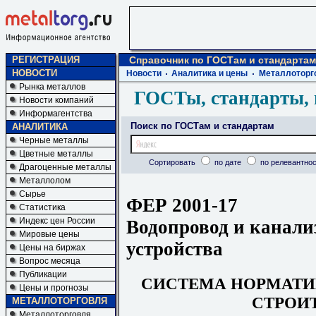
РЕГИСТРАЦИЯ
Справочник по ГОСТам и стандартам
НОВОСТИ
Новости
Аналитика и цены
Металлоторг
Рынка металлов
ГОСТы, стандарты, 
Новости компаний
Информагентства
Поиск по ГОСТам и стандартам
АНАЛИТИКА
Черные металлы
Цветные металлы
Сортировать
по дате
по релевантнос
Драгоценные металлы
Металлолом
Сырье
ФЕР 2001-17
Статистика
Индекс цен России
Водопровод и канали
Мировые цены
устройства
Цены на биржах
Вопрос месяца
Публикации
СИСТЕМА НОРМАТИ
Цены и прогнозы
СТРОИ
МЕТАЛЛОТОРГОВЛЯ
Металлоторговля