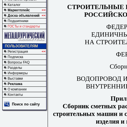
Каталог
СТРОИТЕЛЬНЫЕ 
Маркетплейс
<<
РОССИЙСКО
Доска объявлений
<<
Подшипники
ФЕДЕ
ГОСТы и стандарты
ЕДИНИЧНЫ
НА СТРОИТЕ
ПОЛЬЗОВАТЕЛЯМ
Регистрация
<<
ФЕР
Подписка
Вопросы FAQ
Сборн
Разделы
Информеры
ВОДОПРОВОД И
Выставки
Реклама
ВНУТРЕННИ
О компании
Контакты
Прил
Поиск по сайту
Сборник сметных рас
строительных машин и с
изделия и