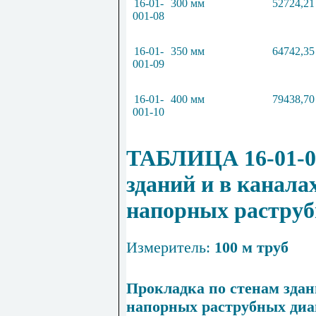
16-01-
300 мм
52724,21
001-08
16-01-
350 мм
64742,35
001-09
16-01-
400 мм
79438,70
001-10
ТАБЛИЦА 16-01-00
зданий и в канала
напорных растру
Измеритель:
100 м труб
Прокладка по стенам здан
напорных раструбных ди