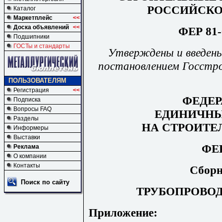
РОССИЙСКО
Каталог
Маркетплейс
<<
Доска объявлений
<<
ФЕР 81-
Подшипники
ГОСТы и стандарты
Утверждены и введены
постановлением Госстро
ПОЛЬЗОВАТЕЛЯМ
Регистрация
<<
ФЕДЕ
Подписка
Вопросы FAQ
ЕДИНИЧНЫ
Разделы
НА СТРОИТЕ
Информеры
Выставки
ФЕР
Реклама
О компании
Контакты
Сборн
Поиск по сайту
ТРУБОПРОВО
Приложение: