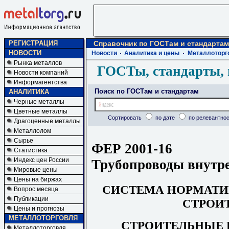
РЕГИСТРАЦИЯ
Справочник по ГОСТам и стандартам
НОВОСТИ
Новости
Аналитика и цены
Металлоторг
Рынка металлов
ГОСТы, стандарты, 
Новости компаний
Информагентства
Поиск по ГОСТам и стандартам
АНАЛИТИКА
Черные металлы
Цветные металлы
Сортировать
по дате
по релевантнос
Драгоценные металлы
Металлолом
Сырье
ФЕР 2001-16
Статистика
Индекс цен России
Трубопроводы внутр
Мировые цены
Цены на биржах
СИСТЕМА НОРМАТИ
Вопрос месяца
Публикации
СТРОИ
Цены и прогнозы
МЕТАЛЛОТОРГОВЛЯ
СТРОИТЕЛЬНЫЕ 
Металлоторговля