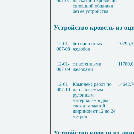
007-07
на скатной кровле по
сплошной обшивки
без ее устройства
Устройство кровель из оц
12-01-
без настенных
10795,3
007-08
желобов
12-01-
с настенными
11780,0
007-09
желобами
12-01-
Комплекс работ по
14642,7
007-10
наплавляемым
рулонным
материалам в два
слоя для зданий
шириной от 12 до 24
метров
Устройство кровли из лин