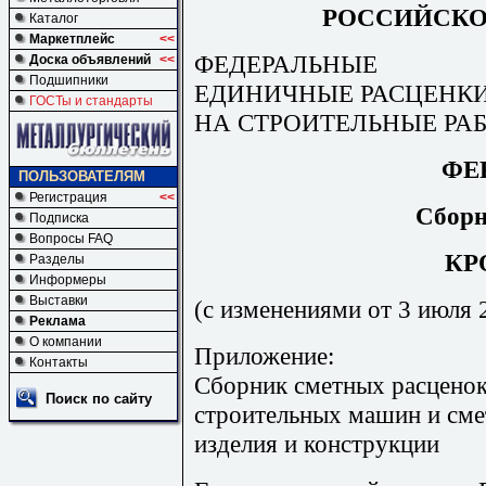
РОССИЙСКО
Каталог
Маркетплейс
<<
ФЕДЕРАЛЬНЫЕ
Доска объявлений
<<
Подшипники
ЕДИНИЧНЫЕ РАСЦЕНК
ГОСТы и стандарты
НА СТРОИТЕЛЬНЫЕ РА
ФЕР
ПОЛЬЗОВАТЕЛЯМ
Регистрация
<<
Сборн
Подписка
Вопросы FAQ
КР
Разделы
Информеры
Выставки
(с изменениями от 3 июля 2
Реклама
О компании
Приложение:
Контакты
Сборник сметных расценок
Поиск по сайту
строительных машин и сме
изделия и конструкции