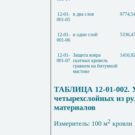
12-01-
в два слоя
9774,5
001-05
12-01-
в один слой
5336,4
001-06
12-01-
Защита ковра
1416,9
001-07
скатных кровель
гравием на битумной
мастике
ТАБЛИЦА 12-01-002. У
четырехслойных из р
материалов
2
Измеритель: 100 м
кровли