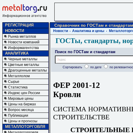
РЕГИСТРАЦИЯ
Справочник по ГОСТам и стандартам
НОВОСТИ
Новости
Аналитика и цены
Металлоторг
Рынка металлов
ГОСТы, стандарты, но
Новости компаний
Информагентства
Поиск по ГОСТам и стандартам
АНАЛИТИКА
Черные металлы
Цветные металлы
Сортировать
по дате
по релевантнос
Драгоценные металлы
Металлолом
Сырье
ФЕР 2001-12
Статистика
Кровли
Индекс цен России
Мировые цены
Цены на биржах
СИСТЕМА НОРМАТИВН
Вопрос месяца
СТРОИТЕЛЬСТВЕ
Публикации
Цены и прогнозы
МЕТАЛЛОТОРГОВЛЯ
СТРОИТЕЛЬНЫЕ 
Металлоторговля