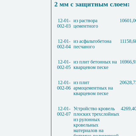
2 мм с защитным слоем:
12-01-
из раствора
10601,0
002-03
цементного
12-01-
из асфальтобетона
11158,6
002-04
песчаного
12-01-
из плит бетонных на
16966,9
002-05
кварцевом песке
12-01-
из плит
20628,7
002-06
армоцементных на
кварцевом песке
12-01-
Устройство кровель
4269,4
002-07
плоских трехслойных
из рулонных
кровельных
материалов на
битумно-полимерной