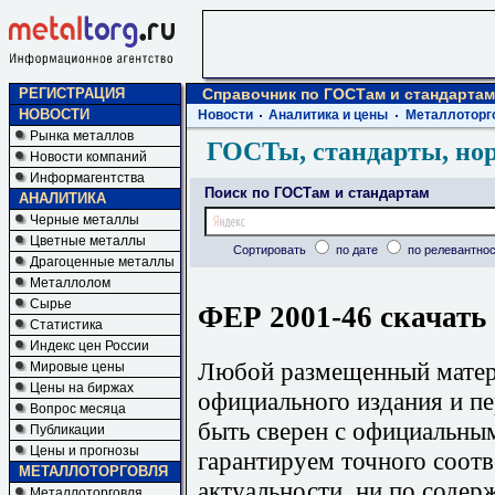
РЕГИСТРАЦИЯ
Справочник по ГОСТам и стандартам
НОВОСТИ
Новости
Аналитика и цены
Металлоторг
Рынка металлов
ГОСТы, стандарты, но
Новости компаний
Информагентства
Поиск по ГОСТам и стандартам
АНАЛИТИКА
Черные металлы
Цветные металлы
Сортировать
по дате
по релевантнос
Драгоценные металлы
Металлолом
Сырье
ФЕР 2001-46 скачать
Статистика
Индекс цен России
Любой размещенный матери
Мировые цены
Цены на биржах
официального издания и п
Вопрос месяца
быть сверен с официальны
Публикации
Цены и прогнозы
гарантируем точного соотв
МЕТАЛЛОТОРГОВЛЯ
актуальности, ни по содер
Металлоторговля