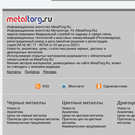
Информационное агентство MetalTorg.Ru
.
Информационное агентство Металлторг. Ру (MetalTorg.Ru)
зарегистрировано Федеральной службой по надзору в сфере связи,
информационных технологий и массовых коммуникаций (Роскомнадзор),
регистрационный номер и дата принятия решения о регистрации:
серия ИА № ФС 77 - 85704 от 03 августа 2023 г.
Новости, аналитика, цены, статистика рынка черных, цветных и
драгоценных металлов.
Использование открытых материалов разрешается с обязательной
гиперссылкой на MetalTorg.Ru
Мнение авторов материалов, размещаемых на сайте MetalTorg.Ru, может
не совпадать с мнением редакции.
Контакты
Подписка
Реклама
RSS
ВКонтакте
Одноклассники
Черные металлы
Цветные металлы
Драгоц
Новости
Новости
Новости
Аналитика
Аналитика
Аналитика
Цены на черные металлы
Цены на цветные металлы
Цены на д
Прогнозы цен на черные металлы
Прогнозы цен на цветные
Прогнозы ц
Коммерческие предложения
металлы
металлы
Коммерческие предложения