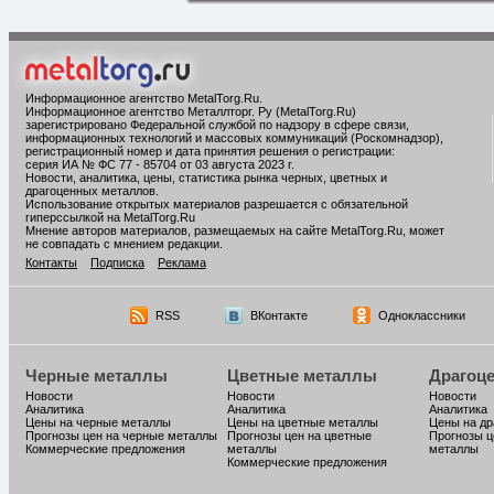
Информационное агентство MetalTorg.Ru
.
Информационное агентство Металлторг. Ру (MetalTorg.Ru)
зарегистрировано Федеральной службой по надзору в сфере связи,
информационных технологий и массовых коммуникаций (Роскомнадзор),
регистрационный номер и дата принятия решения о регистрации:
серия ИА № ФС 77 - 85704 от 03 августа 2023 г.
Новости, аналитика, цены, статистика рынка черных, цветных и
драгоценных металлов.
Использование открытых материалов разрешается с обязательной
гиперссылкой на MetalTorg.Ru
Мнение авторов материалов, размещаемых на сайте MetalTorg.Ru, может
не совпадать с мнением редакции.
Контакты
Подписка
Реклама
RSS
ВКонтакте
Одноклассники
Черные металлы
Цветные металлы
Драгоц
Новости
Новости
Новости
Аналитика
Аналитика
Аналитика
Цены на черные металлы
Цены на цветные металлы
Цены на д
Прогнозы цен на черные металлы
Прогнозы цен на цветные
Прогнозы ц
Коммерческие предложения
металлы
металлы
Коммерческие предложения