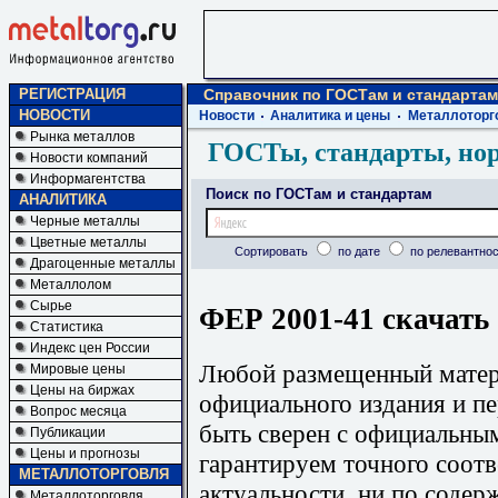
РЕГИСТРАЦИЯ
Справочник по ГОСТам и стандартам
НОВОСТИ
Новости
Аналитика и цены
Металлоторг
Рынка металлов
ГОСТы, стандарты, но
Новости компаний
Информагентства
Поиск по ГОСТам и стандартам
АНАЛИТИКА
Черные металлы
Цветные металлы
Сортировать
по дате
по релевантнос
Драгоценные металлы
Металлолом
Сырье
ФЕР 2001-41 скачать
Статистика
Индекс цен России
Любой размещенный матери
Мировые цены
Цены на биржах
официального издания и п
Вопрос месяца
быть сверен с официальны
Публикации
Цены и прогнозы
гарантируем точного соотв
МЕТАЛЛОТОРГОВЛЯ
актуальности, ни по содер
Металлоторговля