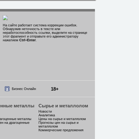
На сайте работает система коррекции ошибок.
Обнаружив неточность в тексте или
неработоспособность ссылки, выделите на странице
этот фрагмент и отправьте его администратору
нажатием
Ctrl
+
Enter
.
18+
Бизнес Онлайн
енные металлы
Сырье и металлолом
Новости
Аналитика
рагоценные металлы
Цены на сырье и металлолом
ен на драгоценные
Прогнозы цен на сырье и
металлолом
Коммерческие предложения