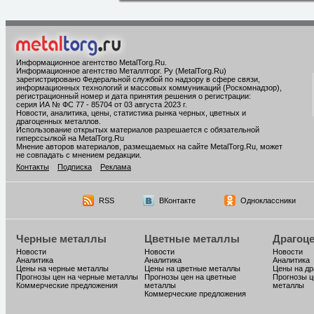
Информационное агентство MetalTorg.Ru
.
Информационное агентство Металлторг. Ру (MetalTorg.Ru)
зарегистрировано Федеральной службой по надзору в сфере связи,
информационных технологий и массовых коммуникаций (Роскомнадзор),
регистрационный номер и дата принятия решения о регистрации:
серия ИА № ФС 77 - 85704 от 03 августа 2023 г.
Новости, аналитика, цены, статистика рынка черных, цветных и
драгоценных металлов.
Использование открытых материалов разрешается с обязательной
гиперссылкой на MetalTorg.Ru
Мнение авторов материалов, размещаемых на сайте MetalTorg.Ru, может
не совпадать с мнением редакции.
Контакты
Подписка
Реклама
RSS
ВКонтакте
Одноклассники
Черные металлы
Цветные металлы
Драгоц
Новости
Новости
Новости
Аналитика
Аналитика
Аналитика
Цены на черные металлы
Цены на цветные металлы
Цены на д
Прогнозы цен на черные металлы
Прогнозы цен на цветные
Прогнозы ц
Коммерческие предложения
металлы
металлы
Коммерческие предложения