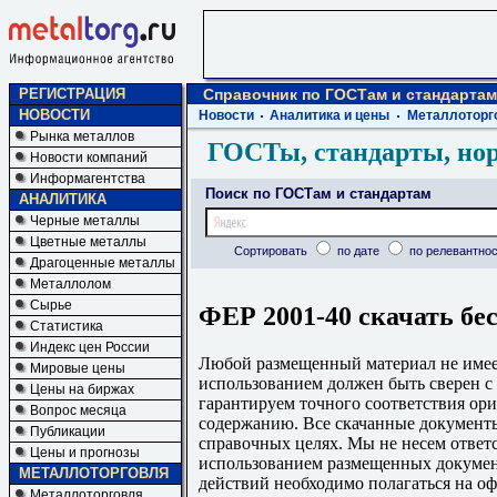
РЕГИСТРАЦИЯ
Справочник по ГОСТам и стандартам
НОВОСТИ
Новости
Аналитика и цены
Металлоторг
Рынка металлов
ГОСТы, стандарты, но
Новости компаний
Информагентства
Поиск по ГОСТам и стандартам
АНАЛИТИКА
Черные металлы
Цветные металлы
Сортировать
по дате
по релевантнос
Драгоценные металлы
Металлолом
Сырье
ФЕР 2001-40 скачать бе
Статистика
Индекс цен России
Любой размещенный материал не имеет
Мировые цены
использованием должен быть сверен 
Цены на биржах
гарантируем точного соответствия ори
Вопрос месяца
содержанию. Все скачанные документы
Публикации
справочных целях. Мы не несем ответс
Цены и прогнозы
использованием размещенных докумен
МЕТАЛЛОТОРГОВЛЯ
действий необходимо полагаться на о
Металлоторговля