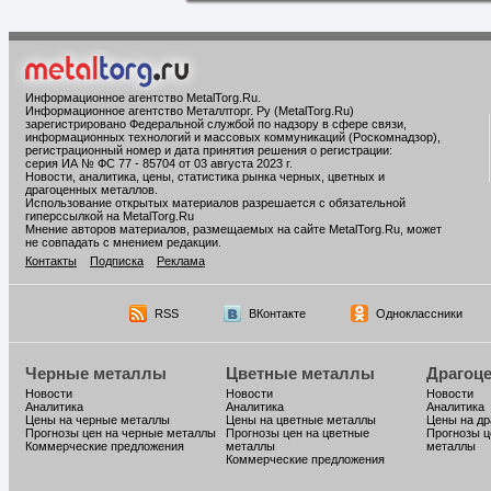
Информационное агентство MetalTorg.Ru
.
Информационное агентство Металлторг. Ру (MetalTorg.Ru)
зарегистрировано Федеральной службой по надзору в сфере связи,
информационных технологий и массовых коммуникаций (Роскомнадзор),
регистрационный номер и дата принятия решения о регистрации:
серия ИА № ФС 77 - 85704 от 03 августа 2023 г.
Новости, аналитика, цены, статистика рынка черных, цветных и
драгоценных металлов.
Использование открытых материалов разрешается с обязательной
гиперссылкой на MetalTorg.Ru
Мнение авторов материалов, размещаемых на сайте MetalTorg.Ru, может
не совпадать с мнением редакции.
Контакты
Подписка
Реклама
RSS
ВКонтакте
Одноклассники
Черные металлы
Цветные металлы
Драгоц
Новости
Новости
Новости
Аналитика
Аналитика
Аналитика
Цены на черные металлы
Цены на цветные металлы
Цены на д
Прогнозы цен на черные металлы
Прогнозы цен на цветные
Прогнозы ц
Коммерческие предложения
металлы
металлы
Коммерческие предложения