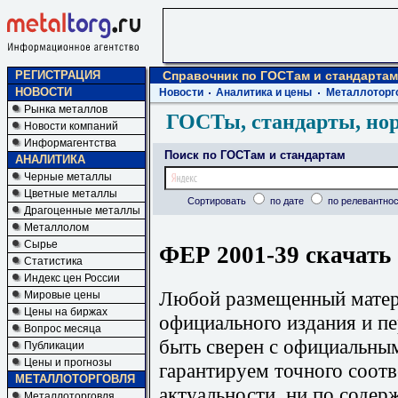
РЕГИСТРАЦИЯ
Справочник по ГОСТам и стандартам
НОВОСТИ
Новости
Аналитика и цены
Металлоторг
Рынка металлов
ГОСТы, стандарты, но
Новости компаний
Информагентства
Поиск по ГОСТам и стандартам
АНАЛИТИКА
Черные металлы
Цветные металлы
Сортировать
по дате
по релевантнос
Драгоценные металлы
Металлолом
Сырье
ФЕР 2001-39 скачать
Статистика
Индекс цен России
Любой размещенный матери
Мировые цены
Цены на биржах
официального издания и п
Вопрос месяца
быть сверен с официальны
Публикации
Цены и прогнозы
гарантируем точного соотв
МЕТАЛЛОТОРГОВЛЯ
актуальности, ни по содер
Металлоторговля