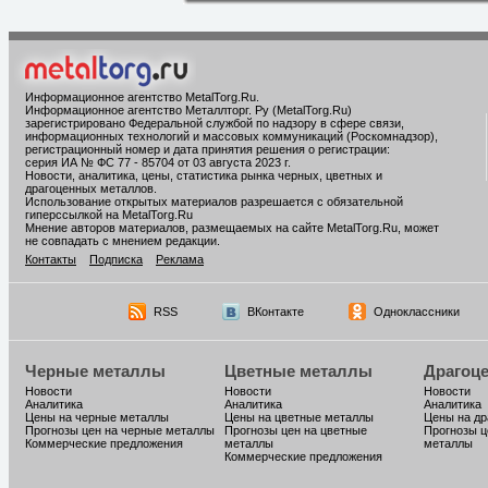
Информационное агентство MetalTorg.Ru
.
Информационное агентство Металлторг. Ру (MetalTorg.Ru)
зарегистрировано Федеральной службой по надзору в сфере связи,
информационных технологий и массовых коммуникаций (Роскомнадзор),
регистрационный номер и дата принятия решения о регистрации:
серия ИА № ФС 77 - 85704 от 03 августа 2023 г.
Новости, аналитика, цены, статистика рынка черных, цветных и
драгоценных металлов.
Использование открытых материалов разрешается с обязательной
гиперссылкой на MetalTorg.Ru
Мнение авторов материалов, размещаемых на сайте MetalTorg.Ru, может
не совпадать с мнением редакции.
Контакты
Подписка
Реклама
RSS
ВКонтакте
Одноклассники
Черные металлы
Цветные металлы
Драгоц
Новости
Новости
Новости
Аналитика
Аналитика
Аналитика
Цены на черные металлы
Цены на цветные металлы
Цены на д
Прогнозы цен на черные металлы
Прогнозы цен на цветные
Прогнозы ц
Коммерческие предложения
металлы
металлы
Коммерческие предложения