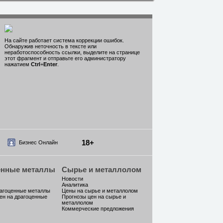
На сайте работает система коррекции ошибок.
Обнаружив неточность в тексте или
неработоспособность ссылки, выделите на странице
этот фрагмент и отправьте его администратору
нажатием
Ctrl
+
Enter
.
18+
Бизнес Онлайн
енные металлы
Сырье и металлолом
Новости
Аналитика
рагоценные металлы
Цены на сырье и металлолом
ен на драгоценные
Прогнозы цен на сырье и
металлолом
Коммерческие предложения