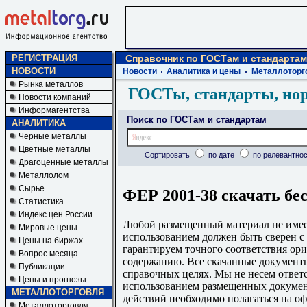
РЕГИСТРАЦИЯ
Справочник по ГОСТам и стандартам
НОВОСТИ
Новости
Аналитика и цены
Металлоторг
Рынка металлов
ГОСТы, стандарты, но
Новости компаний
Информагентства
Поиск по ГОСТам и стандартам
АНАЛИТИКА
Черные металлы
Цветные металлы
Сортировать
по дате
по релевантнос
Драгоценные металлы
Металлолом
Сырье
ФЕР 2001-38 скачать бе
Статистика
Индекс цен России
Любой размещенный материал не имеет
Мировые цены
использованием должен быть сверен 
Цены на биржах
гарантируем точного соответствия ори
Вопрос месяца
содержанию. Все скачанные документы
Публикации
справочных целях. Мы не несем ответс
Цены и прогнозы
использованием размещенных докумен
МЕТАЛЛОТОРГОВЛЯ
действий необходимо полагаться на о
Металлоторговля