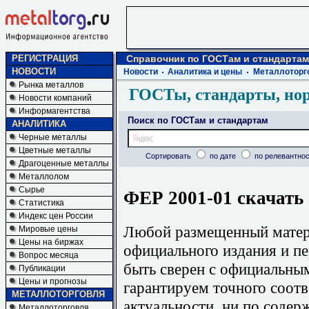
РЕГИСТРАЦИЯ
Справочник по ГОСТам и стандартам
НОВОСТИ
Новости
Аналитика и цены
Металлоторг
Рынка металлов
ГОСТы, стандарты, но
Новости компаний
Информагентства
Поиск по ГОСТам и стандартам
АНАЛИТИКА
Черные металлы
Цветные металлы
Сортировать
по дате
по релевантнос
Драгоценные металлы
Металлолом
Сырье
ФЕР 2001-01 скачать
Статистика
Индекс цен России
Любой размещенный матери
Мировые цены
Цены на биржах
официального издания и п
Вопрос месяца
быть сверен с официальны
Публикации
Цены и прогнозы
гарантируем точного соотв
МЕТАЛЛОТОРГОВЛЯ
актуальности, ни по содер
Металлоторговля