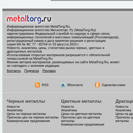
Информационное агентство MetalTorg.Ru
.
Информационное агентство Металлторг. Ру (MetalTorg.Ru)
зарегистрировано Федеральной службой по надзору в сфере связи,
информационных технологий и массовых коммуникаций (Роскомнадзор),
регистрационный номер и дата принятия решения о регистрации:
серия ИА № ФС 77 - 85704 от 03 августа 2023 г.
Новости, аналитика, цены, статистика рынка черных, цветных и
драгоценных металлов.
Использование открытых материалов разрешается с обязательной
гиперссылкой на MetalTorg.Ru
Мнение авторов материалов, размещаемых на сайте MetalTorg.Ru, может
не совпадать с мнением редакции.
Контакты
Подписка
Реклама
RSS
ВКонтакте
Одноклассники
Черные металлы
Цветные металлы
Драгоц
Новости
Новости
Новости
Аналитика
Аналитика
Аналитика
Цены на черные металлы
Цены на цветные металлы
Цены на д
Прогнозы цен на черные металлы
Прогнозы цен на цветные
Прогнозы ц
Коммерческие предложения
металлы
металлы
Коммерческие предложения