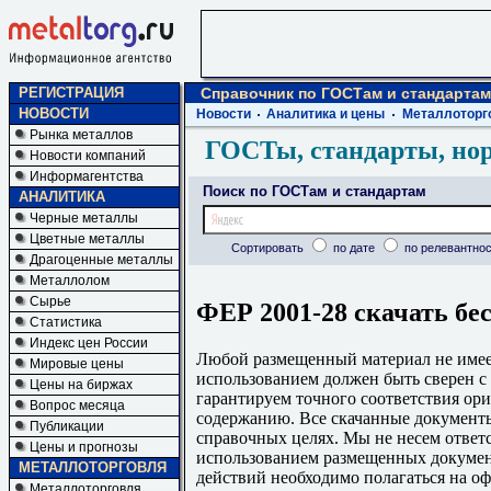
РЕГИСТРАЦИЯ
Справочник по ГОСТам и стандартам
НОВОСТИ
Новости
Аналитика и цены
Металлоторг
Рынка металлов
ГОСТы, стандарты, но
Новости компаний
Информагентства
Поиск по ГОСТам и стандартам
АНАЛИТИКА
Черные металлы
Цветные металлы
Сортировать
по дате
по релевантнос
Драгоценные металлы
Металлолом
Сырье
ФЕР 2001-28 скачать бе
Статистика
Индекс цен России
Любой размещенный материал не имеет
Мировые цены
использованием должен быть сверен 
Цены на биржах
гарантируем точного соответствия ори
Вопрос месяца
содержанию. Все скачанные документы
Публикации
справочных целях. Мы не несем ответс
Цены и прогнозы
использованием размещенных докумен
МЕТАЛЛОТОРГОВЛЯ
действий необходимо полагаться на о
Металлоторговля