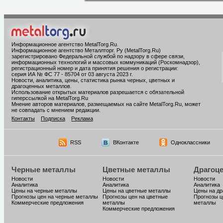
Информационное агентство MetalTorg.Ru
.
Информационное агентство Металлторг. Ру (MetalTorg.Ru)
зарегистрировано Федеральной службой по надзору в сфере связи,
информационных технологий и массовых коммуникаций (Роскомнадзор),
регистрационный номер и дата принятия решения о регистрации:
серия ИА № ФС 77 - 85704 от 03 августа 2023 г.
Новости, аналитика, цены, статистика рынка черных, цветных и
драгоценных металлов.
Использование открытых материалов разрешается с обязательной
гиперссылкой на MetalTorg.Ru
Мнение авторов материалов, размещаемых на сайте MetalTorg.Ru, может
не совпадать с мнением редакции.
Контакты
Подписка
Реклама
RSS
ВКонтакте
Одноклассники
Черные металлы
Цветные металлы
Драгоц
Новости
Новости
Новости
Аналитика
Аналитика
Аналитика
Цены на черные металлы
Цены на цветные металлы
Цены на д
Прогнозы цен на черные металлы
Прогнозы цен на цветные
Прогнозы ц
Коммерческие предложения
металлы
металлы
Коммерческие предложения