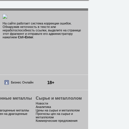
На сайте работает система коррекции ошибок.
Обнаружив неточность в тексте или
неработоспособность ссылки, выделите на странице
этот фрагмент и отправьте его администратору
нажатием
Ctrl
+
Enter
.
18+
Бизнес Онлайн
енные металлы
Сырье и металлолом
Новости
Аналитика
рагоценные металлы
Цены на сырье и металлолом
ен на драгоценные
Прогнозы цен на сырье и
металлолом
Коммерческие предложения