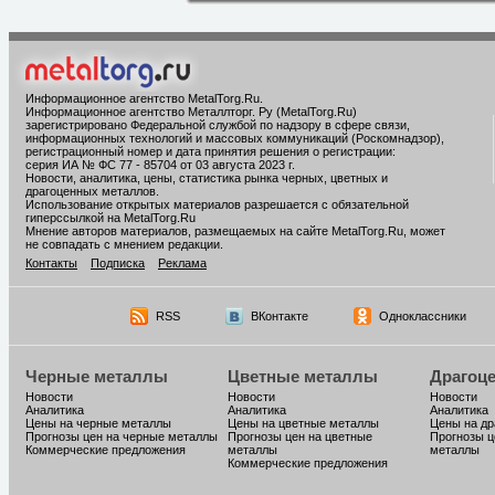
Информационное агентство MetalTorg.Ru
.
Информационное агентство Металлторг. Ру (MetalTorg.Ru)
зарегистрировано Федеральной службой по надзору в сфере связи,
информационных технологий и массовых коммуникаций (Роскомнадзор),
регистрационный номер и дата принятия решения о регистрации:
серия ИА № ФС 77 - 85704 от 03 августа 2023 г.
Новости, аналитика, цены, статистика рынка черных, цветных и
драгоценных металлов.
Использование открытых материалов разрешается с обязательной
гиперссылкой на MetalTorg.Ru
Мнение авторов материалов, размещаемых на сайте MetalTorg.Ru, может
не совпадать с мнением редакции.
Контакты
Подписка
Реклама
RSS
ВКонтакте
Одноклассники
Черные металлы
Цветные металлы
Драгоц
Новости
Новости
Новости
Аналитика
Аналитика
Аналитика
Цены на черные металлы
Цены на цветные металлы
Цены на д
Прогнозы цен на черные металлы
Прогнозы цен на цветные
Прогнозы ц
Коммерческие предложения
металлы
металлы
Коммерческие предложения