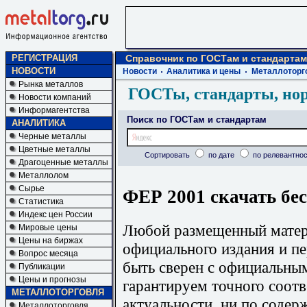
РЕГИСТРАЦИЯ
Справочник по ГОСТам и стандартам
НОВОСТИ
Новости
Аналитика и цены
Металлоторг
Рынка металлов
ГОСТы, стандарты, но
Новости компаний
Информагентства
Поиск по ГОСТам и стандартам
АНАЛИТИКА
Черные металлы
Цветные металлы
Сортировать
по дате
по релевантнос
Драгоценные металлы
Металлолом
Сырье
ФЕР 2001 скачать бе
Статистика
Индекс цен России
Любой размещенный матери
Мировые цены
Цены на биржах
официального издания и п
Вопрос месяца
быть сверен с официальны
Публикации
Цены и прогнозы
гарантируем точного соотв
МЕТАЛЛОТОРГОВЛЯ
актуальности, ни по содер
Металлоторговля