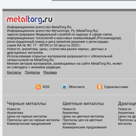
Информационное агентство MetalTorg.Ru
.
Информационное агентство Металлторг. Ру (MetalTorg.Ru)
зарегистрировано Федеральной службой по надзору в сфере связи,
информационных технологий и массовых коммуникаций (Роскомнадзор),
регистрационный номер и дата принятия решения о регистрации:
серия ИА № ФС 77 - 85704 от 03 августа 2023 г.
Новости, аналитика, цены, статистика рынка черных, цветных и
драгоценных металлов.
Использование открытых материалов разрешается с обязательной
гиперссылкой на MetalTorg.Ru
Мнение авторов материалов, размещаемых на сайте MetalTorg.Ru, может
не совпадать с мнением редакции.
Контакты
Подписка
Реклама
RSS
ВКонтакте
Одноклассники
Черные металлы
Цветные металлы
Драгоц
Новости
Новости
Новости
Аналитика
Аналитика
Аналитика
Цены на черные металлы
Цены на цветные металлы
Цены на д
Прогнозы цен на черные металлы
Прогнозы цен на цветные
Прогнозы ц
Коммерческие предложения
металлы
металлы
Коммерческие предложения