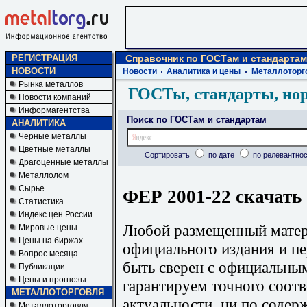
РЕГИСТРАЦИЯ
Справочник по ГОСТам и стандартам
НОВОСТИ
Новости
Аналитика и цены
Металлоторг
Рынка металлов
ГОСТы, стандарты, но
Новости компаний
Информагентства
Поиск по ГОСТам и стандартам
АНАЛИТИКА
Черные металлы
Цветные металлы
Сортировать
по дате
по релевантнос
Драгоценные металлы
Металлолом
Сырье
ФЕР 2001-22 скачать
Статистика
Индекс цен России
Любой размещенный матери
Мировые цены
Цены на биржах
официального издания и п
Вопрос месяца
быть сверен с официальны
Публикации
Цены и прогнозы
гарантируем точного соотв
МЕТАЛЛОТОРГОВЛЯ
актуальности, ни по содер
Металлоторговля