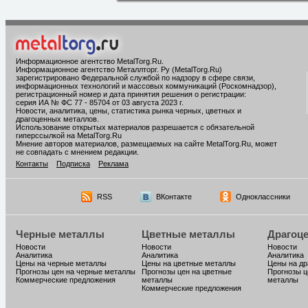
Информационное агентство MetalTorg.Ru
.
Информационное агентство Металлторг. Ру (MetalTorg.Ru)
зарегистрировано Федеральной службой по надзору в сфере связи,
информационных технологий и массовых коммуникаций (Роскомнадзор),
регистрационный номер и дата принятия решения о регистрации:
серия ИА № ФС 77 - 85704 от 03 августа 2023 г.
Новости, аналитика, цены, статистика рынка черных, цветных и
драгоценных металлов.
Использование открытых материалов разрешается с обязательной
гиперссылкой на MetalTorg.Ru
Мнение авторов материалов, размещаемых на сайте MetalTorg.Ru, может
не совпадать с мнением редакции.
Контакты
Подписка
Реклама
RSS
ВКонтакте
Одноклассники
Черные металлы
Цветные металлы
Драгоц
Новости
Новости
Новости
Аналитика
Аналитика
Аналитика
Цены на черные металлы
Цены на цветные металлы
Цены на д
Прогнозы цен на черные металлы
Прогнозы цен на цветные
Прогнозы ц
Коммерческие предложения
металлы
металлы
Коммерческие предложения