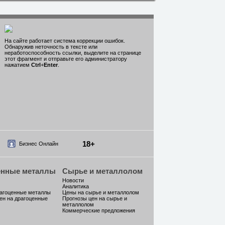
На сайте работает система коррекции ошибок.
Обнаружив неточность в тексте или
неработоспособность ссылки, выделите на странице
этот фрагмент и отправьте его администратору
нажатием
Ctrl
+
Enter
.
18+
Бизнес Онлайн
енные металлы
Сырье и металлолом
Новости
Аналитика
рагоценные металлы
Цены на сырье и металлолом
ен на драгоценные
Прогнозы цен на сырье и
металлолом
Коммерческие предложения