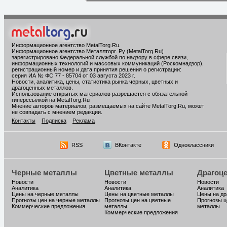
Информационное агентство MetalTorg.Ru
.
Информационное агентство Металлторг. Ру (MetalTorg.Ru)
зарегистрировано Федеральной службой по надзору в сфере связи,
информационных технологий и массовых коммуникаций (Роскомнадзор),
регистрационный номер и дата принятия решения о регистрации:
серия ИА № ФС 77 - 85704 от 03 августа 2023 г.
Новости, аналитика, цены, статистика рынка черных, цветных и
драгоценных металлов.
Использование открытых материалов разрешается с обязательной
гиперссылкой на MetalTorg.Ru
Мнение авторов материалов, размещаемых на сайте MetalTorg.Ru, может
не совпадать с мнением редакции.
Контакты
Подписка
Реклама
RSS
ВКонтакте
Одноклассники
Черные металлы
Цветные металлы
Драгоц
Новости
Новости
Новости
Аналитика
Аналитика
Аналитика
Цены на черные металлы
Цены на цветные металлы
Цены на д
Прогнозы цен на черные металлы
Прогнозы цен на цветные
Прогнозы ц
Коммерческие предложения
металлы
металлы
Коммерческие предложения