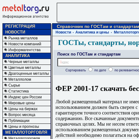
РЕГИСТРАЦИЯ
Справочник по ГОСТам и стандартам
НОВОСТИ
Новости
Аналитика и цены
Металлоторг
Рынка металлов
ГОСТы, стандарты, но
Новости компаний
Информагентства
Поиск по ГОСТам и стандартам
АНАЛИТИКА
Черные металлы
Цветные металлы
Сортировать
по дате
по релевантнос
Драгоценные металлы
Металлолом
Сырье
ФЕР 2001-17 скачать бе
Статистика
Индекс цен России
Любой размещенный материал не имеет
Мировые цены
использованием должен быть сверен 
Цены на биржах
гарантируем точного соответствия ори
Вопрос месяца
содержанию. Все скачанные документы
Публикации
справочных целях. Мы не несем ответс
Цены и прогнозы
использованием размещенных докумен
МЕТАЛЛОТОРГОВЛЯ
действий необходимо полагаться на о
Металлоторговля