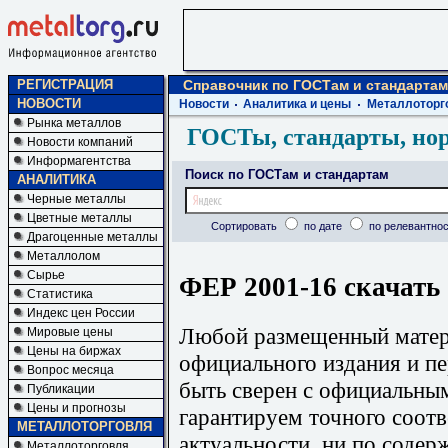
РЕГИСТРАЦИЯ
Справочник по ГОСТам и стандартам
НОВОСТИ
Новости
Аналитика и цены
Металлоторг
Рынка металлов
ГОСТы, стандарты, но
Новости компаний
Информагентства
Поиск по ГОСТам и стандартам
АНАЛИТИКА
Черные металлы
Цветные металлы
Сортировать
по дате
по релевантнос
Драгоценные металлы
Металлолом
Сырье
ФЕР 2001-16 скачать
Статистика
Индекс цен России
Любой размещенный матери
Мировые цены
Цены на биржах
официального издания и п
Вопрос месяца
быть сверен с официальны
Публикации
Цены и прогнозы
гарантируем точного соотв
МЕТАЛЛОТОРГОВЛЯ
актуальности, ни по содер
Металлоторговля